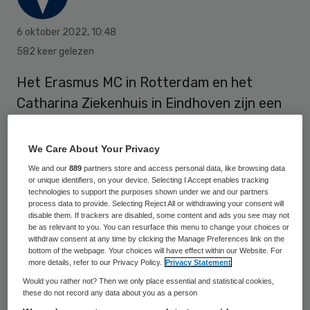
6 oktober 2022
,
10:48
582 keer gelezen
Het Erasmus MC in Rotterdam en het
Catharina Ziekenhuis in Eindhoven zijn een
samenwerking aangegaan rond de zorg
voor patiënten met een steunhart.
We Care About Your Privacy
We and our
889
partners store and access personal data, like browsing data
or unique identifiers, on your device. Selecting I Accept enables tracking
Het Erasmus MC en het Catharina
technologies to support the purposes shown under we and our partners
process data to provide. Selecting Reject All or withdrawing your consent will
Ziekenhuis hebben voor de zorg rond een
disable them. If trackers are disabled, some content and ads you see may not
be as relevant to you. You can resurface this menu to change your choices or
steunhart een zogeheten
shared care
-
withdraw consent at any time by clicking the Manage Preferences link on the
bottom of the webpage. Your choices will have effect within our Website. For
constructie hebben opgezet. “Dat betekent
more details, refer to our Privacy Policy.
Privacy Statement
dat de operatie om het steunhart te
Would you rather not? Then we only place essential and statistical cookies,
these do not record any data about you as a person
plaatsen in Rotterdam wordt uitgevoerd.