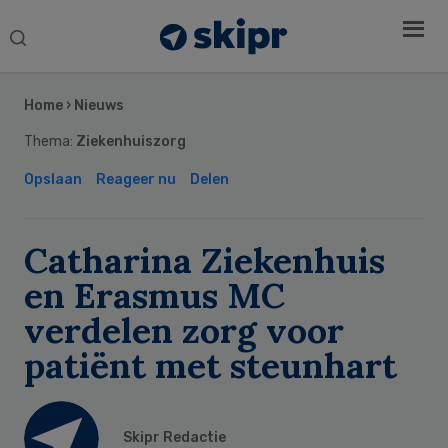
Search
this
Secondary
website
Sidebar
Home
›
Nieuws
Thema:
Ziekenhuiszorg
Opslaan
Reageer nu
Delen
Catharina Ziekenhuis
en Erasmus MC
verdelen zorg voor
patiënt met steunhart
Skipr Redactie