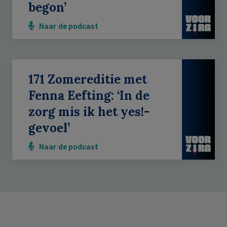
begon’
Naar de podcast
171 Zomereditie met
Fenna Eefting: ‘In de
zorg mis ik het yes!-
gevoel’
Naar de podcast