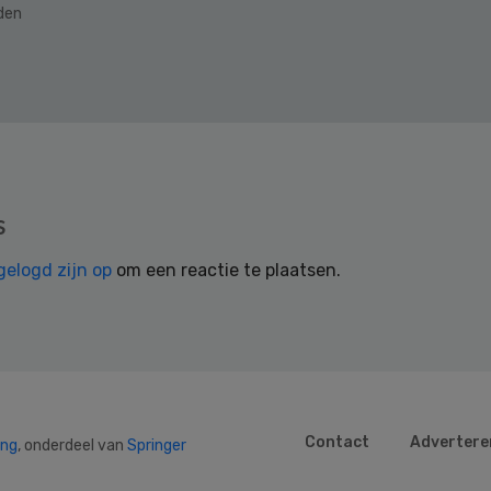
eden
s
gelogd zijn op
om een reactie te plaatsen.
Contact
Advertere
ing
, onderdeel van
Springer