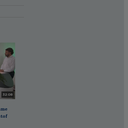
32:08
zame
stof