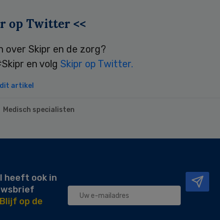
r op Twitter <<
n over Skipr en de zorg?
Skipr en volg
Skipr op Twitter.
it artikel
Medisch specialisten
l heeft ook in
uwsbrief
Blijf op de