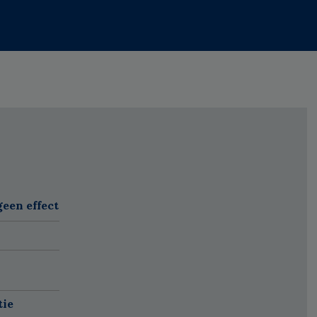
een effect
tie