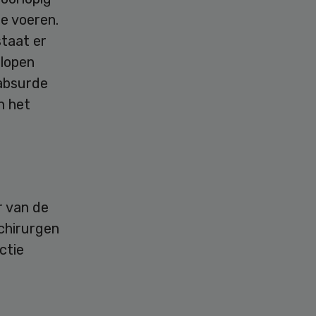
te voeren.
staat er
elopen
 absurde
n het
r van de
chirurgen
ctie