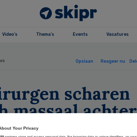
Video’s
Thema’s
Events
Vacatures
ws
Opslaan
Reageer nu
Del
irurgen scharen
h massaal achter
tiegroep
About Your Privacy
889
partners store and access personal data, like browsing data or unique identifiers, on your