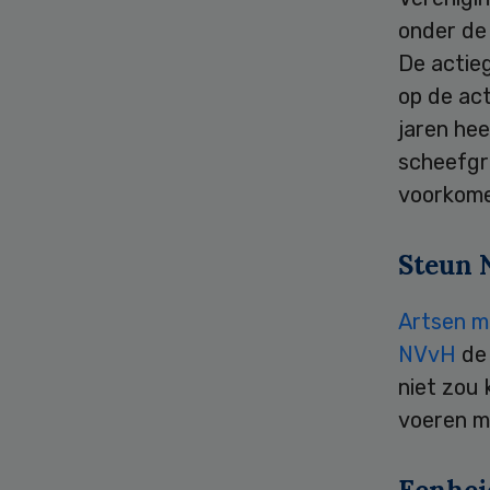
onder de 
De actieg
op de act
jaren hee
scheefgro
voorkomen
Steun
Artsen m
NVvH
de
niet zou 
voeren m