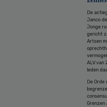
Eenheid
De actieg
Janco de
Jonge ro
gericht z
Artsen m
oprechthe
vermogen
ALV van 2
leden daa
De Orde 
begrenze
consensu
Grenzen a