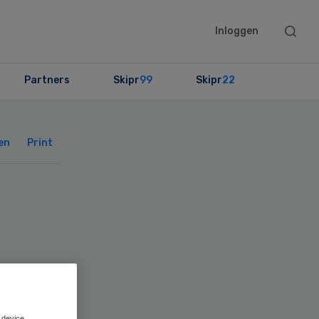
Searc
Inloggen
this
websit
Partners
Skipr
99
Skipr
22
Primary
Sidebar
en
Print
 device.