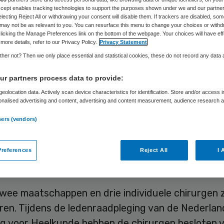
Accept enables tracking technologies to support the purposes shown under we and our partne
electing Reject All or withdrawing your consent will disable them. If trackers are disabled, so
may not be as relevant to you. You can resurface this menu to change your choices or withd
Skipr Redactie
22 juni 2010
,
12:30
49 keer gelezen
licking the Manage Preferences link on the bottom of the webpage. Your choices will have eff
more details, refer to our Privacy Policy.
Privacy Statement
her not? Then we only place essential and statistical cookies, these do not record any data
groep Artsen met Grenzen tegen de nieuwe
r partners process data to provide:
ringsplannen van demissionair minister Ab Klink 
eolocation data. Actively scan device characteristics for identification. Store and/or access 
onalised advertising and content, advertising and content measurement, audience research 
eel steun rekenen. Inmiddels hebben 46 maatscha
.
iduele chirurgen zich bij de groep aangesloten. T
ners (vendors)
niet over tot acties.
references
Reject All
I 
 van de Orde
wee maatschappen en drie individuele chirurgen z
eren. Tijdens de ledenraadpleging van de Nederla
ng voor Heelkunde hebben de chirurgen besloten v