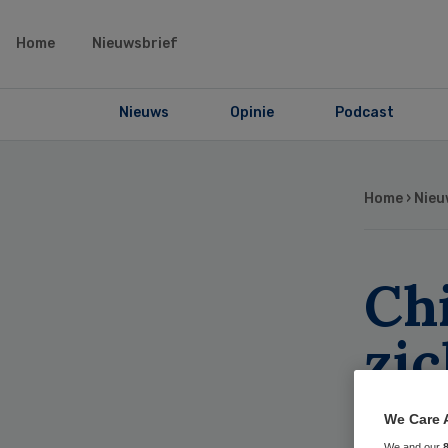
Home
Nieuwsbrief
Nieuws
Opinie
Podcast
Home
›
Nieu
Ch
zic
ac
We Care 
We and our