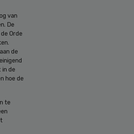
oog van
en. De
n de Orde
ken.
 aan de
einigend
 in de
en hoe de
n te
een
t