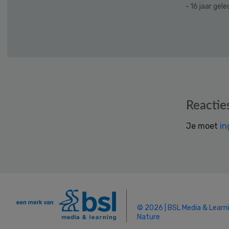
· 16 jaar gel
Reader
Reactie
Interactions
Je moet
in
© 2026 | BSL Media & Learn
Nature