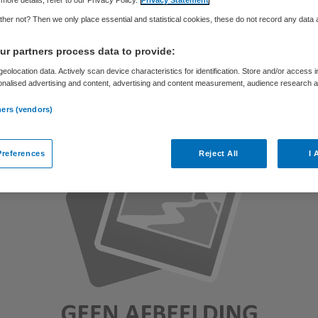
her not? Then we only place essential and statistical cookies, these do not record any data
Skipr Redactie
1 juni 2012
,
12:29
54 keer gelezen
r partners process data to provide:
eolocation data. Actively scan device characteristics for identification. Store and/or access 
onalised advertising and content, advertising and content measurement, audience research 
.
ners (vendors)
references
Reject All
I 