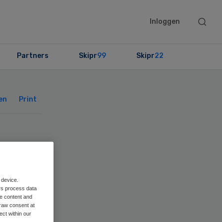
Searc
Inloggen
this
websit
Partners
Skipr
99
Skipr
22
Primary
Sidebar
en
Print
 device.
rs process data
me content and
raw consent at
ect within our