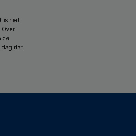
 is niet
. Over
n de
r dag dat