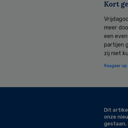
Kort g
Vrijdago
meer doo
een even
partijen 
zij niet 
Reageer op d
Secondary
Sidebar
Dit artike
onze nie
gestaan.