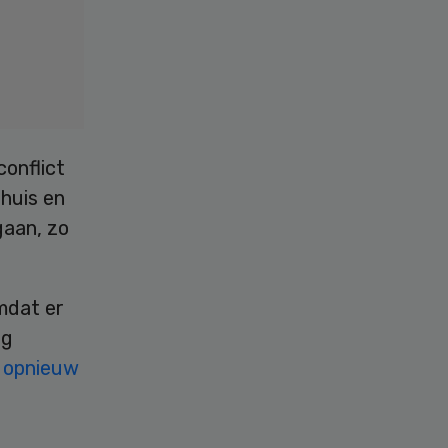
onflict
nhuis en
gaan, zo
dat er
ng
t opnieuw