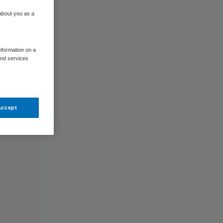
 about you as a
information on a
and services
Accept