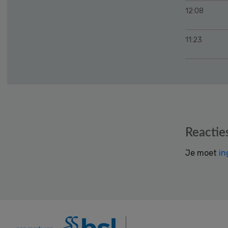
12:08
11:23
Reader
Reactie
Interactions
Je moet
in