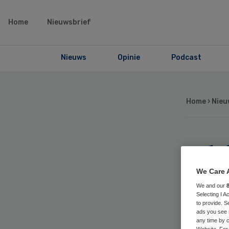
Home
Nieuwsbrief
Nieuws
Opinie
Podcast
Home
›
Nieu
Ch
def
We Care 
We and our
Selecting I 
Ma
to provide. S
ads you see 
any time by c
Website. For 