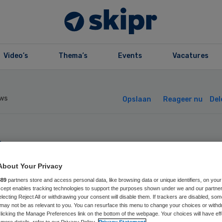
Video’s
Thema’s
Events
Vacatures
ws
Opslaan
Reageer nu
Del
irurgen stappen
initief op bij
About Your Privacy
889
partners store and access personal data, like browsing data or unique identifiers, on your
Accept enables tracking technologies to support the purposes shown under we and our partne
asziekenhuis
electing Reject All or withdrawing your consent will disable them. If trackers are disabled, so
may not be as relevant to you. You can resurface this menu to change your choices or withd
licking the Manage Preferences link on the bottom of the webpage. Your choices will have eff
more details, refer to our Privacy Policy.
Privacy Statement