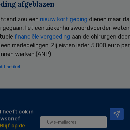
eding afgeblazen
chtend zou een
nieuw kort geding
dienen maar dat
rgegaan, liet een ziekenhuiswoordvoerder weten
tuele
financiële vergoeding
aan de chirurgen doe
geen mededelingen. Zij eisten ieder 5.000 euro pe
kunnen werken.(ANP)
it artikel
l heeft ook in
uwsbrief
Blijf op de