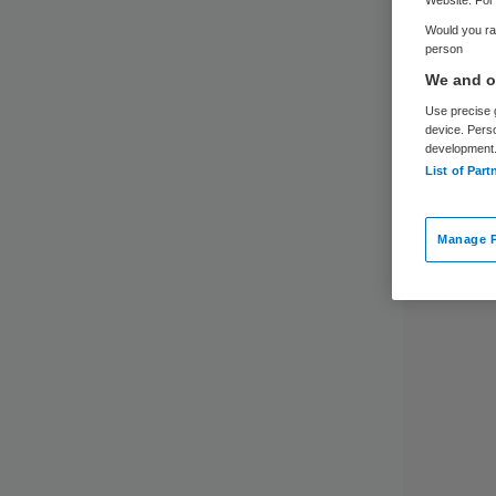
Would you rat
person
We and ou
Use precise g
device. Pers
development
List of Part
Manage P