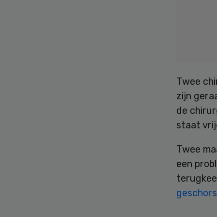
Twee chir
zijn gera
de chirur
staat vri
Twee maa
een prob
terugkee
geschors