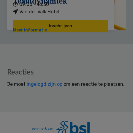
Teamdynamiek
09:00 - 16:30
Van der Valk Hotel
Inschrijven
Meer informatie
Reader
Reacties
Interactions
Je moet
ingelogd zijn op
om een reactie te plaatsen.