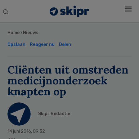
Search
this
Secondary
website
Sidebar
Home
›
Nieuws
Opslaan
Reageer nu
Delen
Cliënten uit omstreden
medicijnonderzoek
knapten op
Skipr Redactie
14 juni 2016
,
09:32