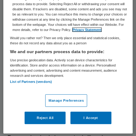
Het onderzoek richtte zich op mensen met
process data to provide. Selecting Reject All or withdrawing your consent will
disable them. If trackers are disabled, some content and ads you see may not
psychotische klachten, die meerdere
be as relevant to you. You can resurface this menu to change your choices or
withdraw consent at any time by clicking the Manage Preferences link on the
medicijnen tegen psychose hebben geslikt
bottom of the webpage. Your choices will have effect within our Website. For
more details, refer to our Privacy Policy.
Privacy Statement
en desondanks niet herstellen. Het niet
Would you rather not? Then we only place essential and statistical cookies,
herstellen kan leiden tot een aanhoudende
these do not record any data about you as a person
psychose, geheugenproblemen, verminderd
We and our partners process data to provide:
initiatief en beperkte activiteit. Voor deze
Use precise geolocation data. Actively scan device characteristics for
identification. Store and/or access information on a device. Personalised
mensen wordt in de landelijke richtlijn het
advertising and content, advertising and content measurement, audience
medicijn memantine aanbevolen.
research and services development.
List of Partners (vendors)
Psychiaters schrijven het soms al voor aan
mensen met aanhoudende psychotische
Manage Preferences
klachten, maar de wetenschappelijke basis
hiervoor was beperkt, volgens GGZ Noord-
Reject All
I Accept
Holland-Noord.