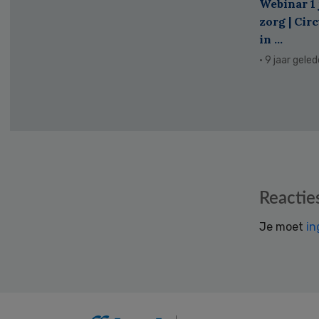
Webinar 1 
zorg | Cir
in ...
· 9 jaar gele
Reader
Reactie
Interactions
Je moet
in