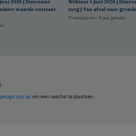
juni 2026 | Duurzame
Webinar 1 juni 2026 | Duur
culaire waarde ontstaat
zorg | Van afval naar grond
31 weergaven
· 9 jaar geleden
den
s
gelogd zijn op
om een reactie te plaatsen.