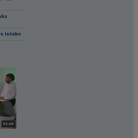
nks
re intake
32:08