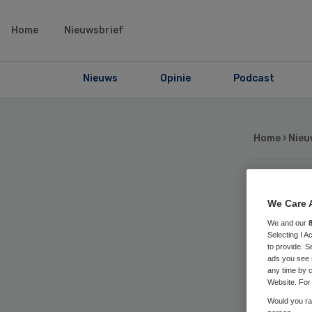
Home
Nieuwsbrief
Nieuws
Opinie
Podcast
Home
›
Nieu
Col
We Care 
We and our
ma
Selecting I 
to provide. S
ads you see 
any time by c
Website. For 
Would you rat