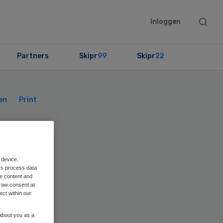
Searc
Inloggen
this
websit
Partners
Skipr
99
Skipr
22
Primary
Sidebar
en
Print
 device.
rs process data
me content and
raw consent at
ect within our
 about you as a