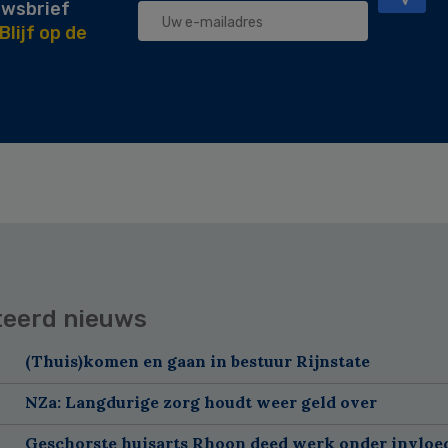
uwsbrief
Blijf op de
teerd nieuws
(Thuis)komen en gaan in bestuur Rijnstate
NZa: Langdurige zorg houdt weer geld over
Geschorste huisarts Rhoon deed werk onder invloe