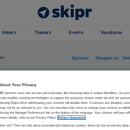
Video’s
Thema’s
Events
Vacatures
ws
Opslaan
Reageer nu
Del
oriet verkleint
About Your Privacy
887
partners store and access personal data, like browsing data or unique identifiers, on your
nagementteam
Accept enables tracking technologies to support the purposes shown under we and our partne
electing Reject All or withdrawing your consent will disable them. If trackers are disabled, so
may not be as relevant to you. You can resurface this menu to change your choices or withd
licking the Manage Preferences link on the bottom of the webpage. Your choices will have eff
more details, refer to our Privacy Policy.
Privacy Statement
her not? Then we only place essential and statistical cookies, these do not record any data