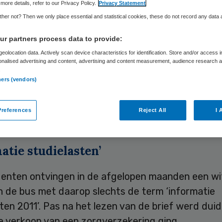
more details, refer to our Privacy Policy.
Privacy Statement
her not? Then we only place essential and statistical cookies, these do not record any data
Skipr Redactie
24 december 2010
,
10:34
24 keer gelezen
r partners process data to provide:
eolocation data. Actively scan device characteristics for identification. Store and/or access 
onalised advertising and content, advertising and content measurement, audience research 
.
aars PMA en National Academic hebben onjuiste i
ners (vendors)
 bij het aanbieden van zorgverzekeringen in een b
 de Consumentenbond op zijn website naar aanleid
references
Reject All
I 
van leden, zo schrijft het FD.
atie studielasten’
denten ontvingen in de afgelopen maanden een wi
n de bus met daarop slechts de term ‘informatie
ten 2011’. Pas na het lezen van de brief werd duide
e verkoop van een zorgverzekering ging.