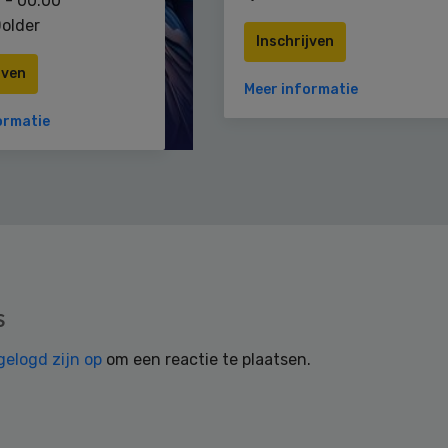
 - 00:00
older
Inschrijven
jven
Meer informatie
ormatie
s
gelogd zijn op
om een reactie te plaatsen.