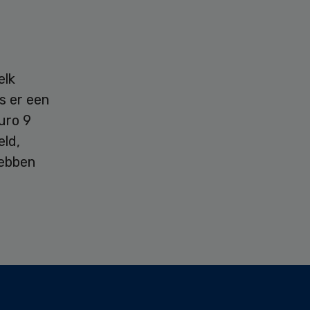
elk
s er een
euro 9
ld,
hebben