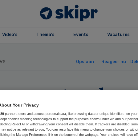
Video’s
Thema’s
Events
Vacatures
ws
Opslaan
Reageer nu
Del
nsumenten doen
klag over reclam
About Your Privacy
889
partners store and access personal data, like browsing data or unique identifiers, on your
Accept enables tracking technologies to support the purposes shown under we and our partne
gpolis
electing Reject All or withdrawing your consent will disable them. If trackers are disabled, so
may not be as relevant to you. You can resurface this menu to change your choices or withd
licking the Manage Preferences link on the bottom of the webpage. Your choices will have eff