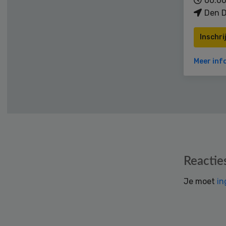
00:00
Den D
Inschri
Meer inf
Reader
Reactie
Interactions
Je moet
in