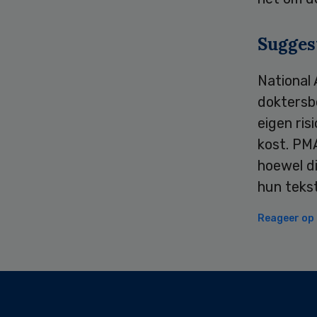
Sugges
National
doktersbe
eigen ris
kost. PM
hoewel d
hun teks
Reageer op d
Secondary
Sidebar