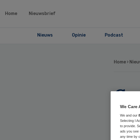
Home
Nieuwsbrief
Nieuws
Opinie
Podcast
Home
›
Nieu
Co
be
We Care 
We and our
Selecting I 
zor
to provide. S
ads you see 
any time by c