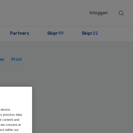
Searc
Inloggen
this
websit
Partners
Skipr
99
Skipr
22
Primary
Sidebar
en
Print
e
 device.
rs process data
me content and
raw consent at
ect within our