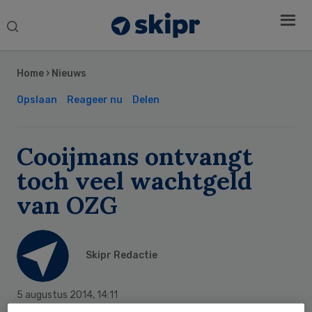
Search
this
Secondary
website
Sidebar
Home
›
Nieuws
Opslaan
Reageer nu
Delen
Cooijmans ontvangt
toch veel wachtgeld
van OZG
Skipr Redactie
5 augustus 2014
,
14:11