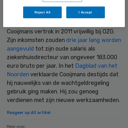
Reject All
I Accept
Aangevuld
Cooijmans vertrok in 2011 vrijwillig bij OZG.
Zijn inkomsten zouden
drie jaar lang worden
aangevuld
tot zijn oude salaris als
ziekenhuisdirecteur van ongeveer 183.000
euro bruto per jaar. In het
Dagblad van het
Noorden
verklaarde Cooijmans destijds dat
hij nauwelijks van de wachtgeldregeling
gebruik ging maken. Hij zou genoeg
verdienen met zijn nieuwe werkzaamheden.
Reageer op dit artikel
Meer over: