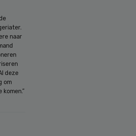
 de
eriater.
ere naar
emand
oneren
riseren
Al deze
eg om
e komen.”