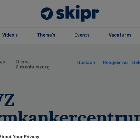
Video’s
Thema’s
Events
Vacatures
ws
Thema:
Opslaan
Reageer nu
Del
Ziekenhuiszorg
WZ
rmkankercentru
end als topklini
About Your Privacy