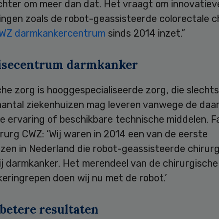
chter om meer dan dat. Het vraagt om innovatiev
ingen zoals de robot-geassisteerde colorectale c
WZ darmkankercentrum
sinds 2014 inzet.”
isecentrum darmkanker
che zorg is hooggespecialiseerde zorg, die slecht
aantal ziekenhuizen mag leveren vanwege de daa
e ervaring of beschikbare technische middelen. F
irurg CWZ: ‘Wij waren in 2014 een van de eerste
zen in Nederland die robot-geassisteerde chirurg
ij darmkanker. Het merendeel van de chirurgische
eringrepen doen wij nu met de robot.’
betere resultaten