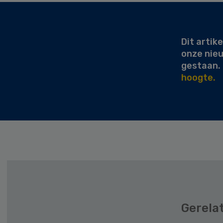
Secondary
Sidebar
Dit artike
onze nie
gestaan.
hoogte.
Gerela