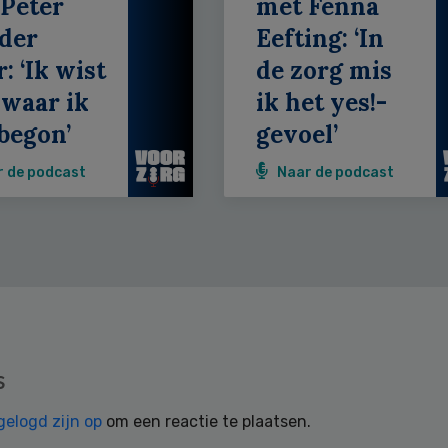
Peter
met Fenna
der
Eefting: ‘In
: ‘Ik wist
de zorg mis
 waar ik
ik het yes!-
begon’
gevoel’
r de podcast
Naar de podcast
s
gelogd zijn op
om een reactie te plaatsen.