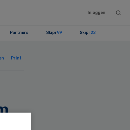
Searc
Inloggen
this
websit
Partners
Skipr
99
Skipr
22
Primary
Sidebar
en
Print
m
sch