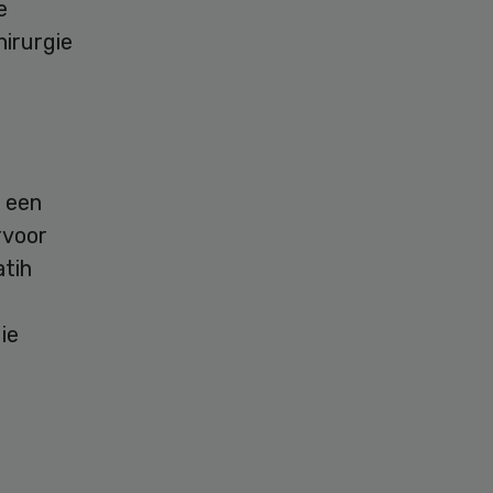
e
hirurgie
s een
rvoor
atih
ie