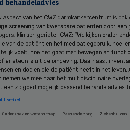
d behandeladvies
jk aspect van het CWZ darmkankercentrum is ook
ige screening van kwetsbare patiënten door een g
gers, klinisch geriater CWZ: “We kijken onder and
ie van de patiënt en het medicatiegebruik, hoe i
telijk voelt, hoe het gaat met bewegen en functi
of er steun is uit de omgeving. Daarnaast inventa
sen en doelen die de patiënt heeft in het leven. 
 nemen we mee naar het multidisciplinaire overl
t een zo goed mogelijk passend behandeladvies t
it artikel
Onderzoek en wetenschap
Passende zorg
Ziekenhuizen