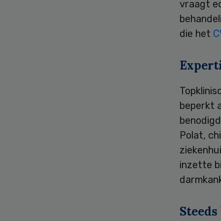
vraagt e
behandel
die het
C
Expert
Topklinis
beperkt 
benodigd
Polat, ch
ziekenhui
inzette b
darmkank
Steeds 