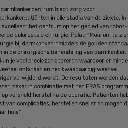
darmkankercentrum biedt zorg voor
rkankerpatiënten in alle stadia van de ziekte. In
 excelleert het centrum op het gebied van robot-
erde colorectale chirurgie. Polat: “Mooi om te zie
rurgie bij darmkanker inmiddels de gouden standa
 in de chirurgische behandeling van darmkanker.
 kun je veel preciezer opereren waardoor er mind
weefsel ontstaat en het kwaadaardig weefsel
iger verwijderd wordt. De resultaten worden da
eter, zeker in combinatie met het ERAS programm
s op versneld herstel na de operatie. Patiënten h
st van complicaties, herstellen sneller en mogen 
ar huis.”