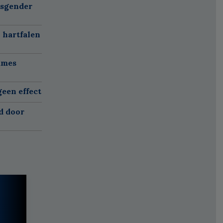
nsgender
 hartfalen
ames
een effect
d door