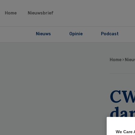
Home
Nieuwsbrief
Nieuws
Opinie
Podcast
Home
›
Nieu
C
da
erk
We Care 