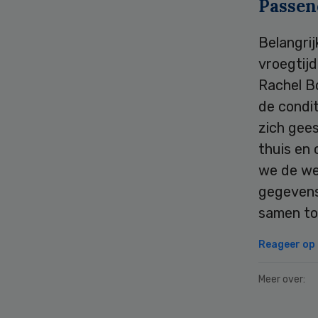
Passen
Belangri
vroegtijd
Rachel Bo
de condit
zich gees
thuis en 
we de wen
gegevens
samen to
Reageer op d
Meer over: