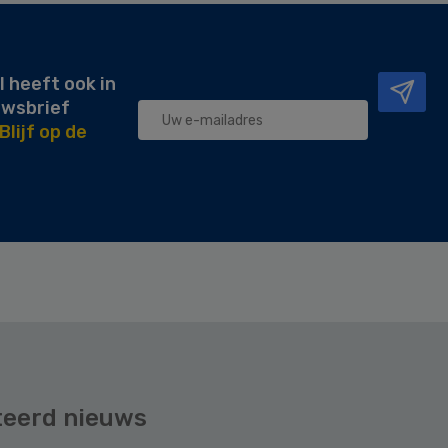
l heeft ook in
uwsbrief
Blijf op de
teerd nieuws