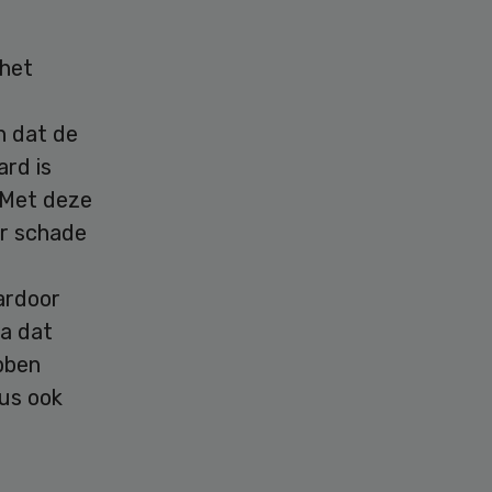
 het
n dat de
ard is
 Met deze
er schade
ardoor
a dat
ebben
dus ook