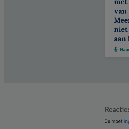
met 
van 
Meer
niet
aan 
Naa
Reader
Reactie
Interactions
Je moet
in