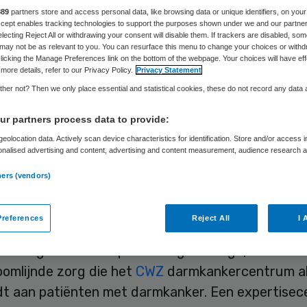
pertisecentrum
889
partners store and access personal data, like browsing data or unique identifiers, on your
Accept enables tracking technologies to support the purposes shown under we and our partne
electing Reject All or withdrawing your consent will disable them. If trackers are disabled, so
may not be as relevant to you. You can resurface this menu to change your choices or withd
licking the Manage Preferences link on the bottom of the webpage. Your choices will have eff
more details, refer to our Privacy Policy.
Privacy Statement
her not? Then we only place essential and statistical cookies, these do not record any data
Carina van Aartsen
26 augustus 2025
,
15:32
594 keer ge
r partners process data to provide:
kankercentrum van het Canisius Wilhelmina Zieken
eolocation data. Actively scan device characteristics for identification. Store and/or access 
onalised advertising and content, advertising and content measurement, audience research 
Samenwerkende Topklinische Ziekenhuizen erkend 
.
ners (vendors)
ch expertisecentrum: STZ TEC Robot colorectale c
nkercentrum.
references
Reject All
I 
kenning onderstreept de hoogwaardige, multidisci
oomlijnde zorg die het
CWZ
darmkankercentrum al
edt aan patiënten met darmkanker. Een expertise