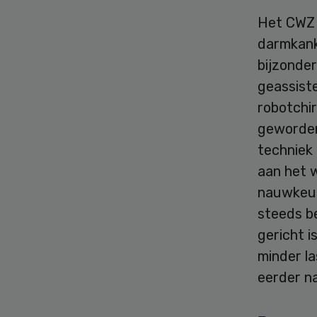
Het CWZ 
darmkanke
bijzonder
geassiste
robotchi
geworden
techniek
aan het 
nauwkeur
steeds b
gericht i
minder la
eerder na