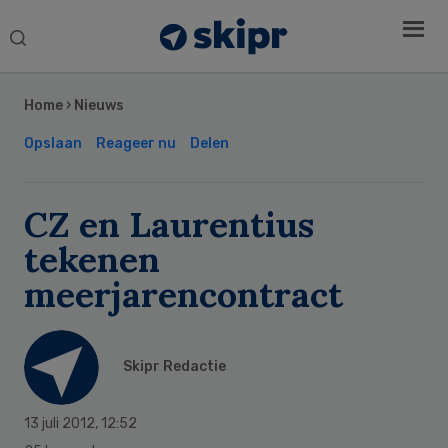
Search
this
Secondary
website
Sidebar
Home
›
Nieuws
Opslaan
Reageer nu
Delen
CZ en Laurentius
tekenen
meerjarencontract
Skipr Redactie
13 juli 2012
,
12:52