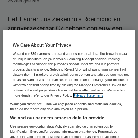
25 keer gelezen
Het Laurentius Ziekenhuis Roermond en
zorgverzekeraar CZ hebben opnieuw een
meerjaren samenwerkingsafspraak
We Care About Your Privacy
gemaakt voor inkoop en levering van
We and our
889
partners store and access personal data, like browsing data
medisch specialistische zorg. Beide partijen
or unique identifiers, on your device. Selecting I Accept enables tracking
hebben daar deze week een overeenkomst
technologies to support the purposes shown under we and our partners
process data to provide. Selecting Reject All or withdrawing your consent will
getekend.
disable them. If trackers are disabled, some content and ads you see may not
be as relevant to you. You can resurface this menu to change your choices or
withdraw consent at any time by clicking the Manage Preferences link on the
Het contract geldt voor de periode van
bottom of the webpage. Your choices will have effect within our Website. For
more details, refer to our Privacy Policy.
Privacy Statement
2012 t/m 2014. In de overeenkomst staan
Would you rather not? Then we only place essential and statistical cookies,
afspraken over de kwaliteit, continuïteit en
these do not record any data about you as a person
toegankelijkheid van zorg, selectieve inkoop
We and our partners process data to provide:
en invoering van prestatiebekostiging. Het
Use precise geolocation data. Actively scan device characteristics for
identification. Store and/or access information on a device. Personalised
Laurentius Ziekenhuis is op dit moment het
advertising and content, advertising and content measurement, audience