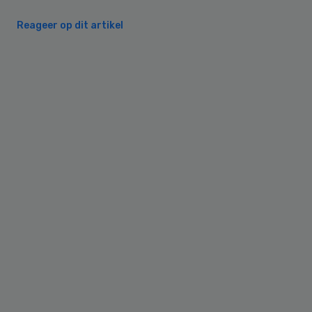
Reageer op dit artikel
Primary
Sidebar