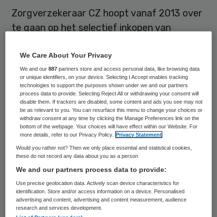
Zorgverzekeraar CZ hoopt vanaf 2013 over
te gaan op het selectief inkopen van
geestelijke gezondheidszorg (ggz). De
zorgverzekeraar onderzoekt met
We Care About Your Privacy
veldpartijen welke criteria geschikt zijn om
We and our
887
partners store and access personal data, like browsing data
or unique identifiers, on your device. Selecting I Accept enables tracking
instellingen met elkaar te vergelijken op
technologies to support the purposes shown under we and our partners
process data to provide. Selecting Reject All or withdrawing your consent will
kwaliteit.
disable them. If trackers are disabled, some content and ads you see may not
be as relevant to you. You can resurface this menu to change your choices or
withdraw consent at any time by clicking the Manage Preferences link on the
bottom of the webpage. Your choices will have effect within our Website. For
Processen en organisatie
more details, refer to our Privacy Policy.
Privacy Statement
Would you rather not? Then we only place essential and statistical cookies,
Het informatie die het systeem Routine
these do not record any data about you as a person
Outcome Monitoring oplevert, is
We and our partners process data to provide:
maatgevend hoe succesvol een
Use precise geolocation data. Actively scan device characteristics for
identification. Store and/or access information on a device. Personalised
behandeling is geweest. Omdat dit systeem
advertising and content, advertising and content measurement, audience
research and services development.
pas net in gebruik is, bestaan er nog
geen