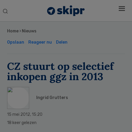
Search
this
Secondary
website
Sidebar
Home
›
Nieuws
Opslaan
Reageer nu
Delen
CZ stuurt op selectief
inkopen ggz in 2013
Ingrid Grutters
15 mei 2012
,
15:20
18 keer gelezen