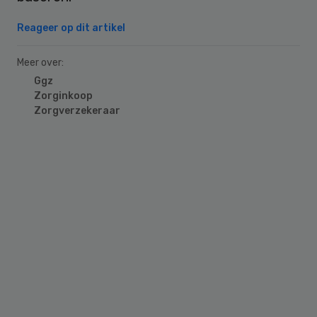
Reageer op dit artikel
Meer over:
Ggz
Zorginkoop
Zorgverzekeraar
Primary
Sidebar