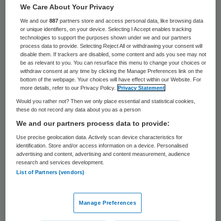
23 keer gelezen
We Care About Your Privacy
We and our
887
partners store and access personal data, like browsing data
Zorgverzekeraar CZ heeft afgelopen
or unique identifiers, on your device. Selecting I Accept enables tracking
technologies to support the purposes shown under we and our partners
weekend de site zorgkanaltijdbeter.nl
process data to provide. Selecting Reject All or withdrawing your consent will
disable them. If trackers are disabled, some content and ads you see may not
gelanceerd. Burgers die ideeën hebben over
be as relevant to you. You can resurface this menu to change your choices or
withdraw consent at any time by clicking the Manage Preferences link on the
hoe de zorg verbeterd zou kunnen worden,
bottom of the webpage. Your choices will have effect within our Website. For
kunnen daar hun suggesties kwijt.
more details, refer to our Privacy Policy.
Privacy Statement
Would you rather not? Then we only place essential and statistical cookies,
these do not record any data about you as a person
Patiënt betrekken bij beleid
We and our partners process data to provide:
Use precise geolocation data. Actively scan device characteristics for
CZ
ziet in de site een manier om de mening
identification. Store and/or access information on a device. Personalised
advertising and content, advertising and content measurement, audience
van patiënten beter bij het beleid te
research and services development.
List of Partners (vendors)
betrekken. Als voorbeeld van een suggestie
noemt de zorgverzekeraar het idee om
Manage Preferences
afspraken die een patiënt in een ziekenhuis
heeft, te clusteren in één dag, in plaats van