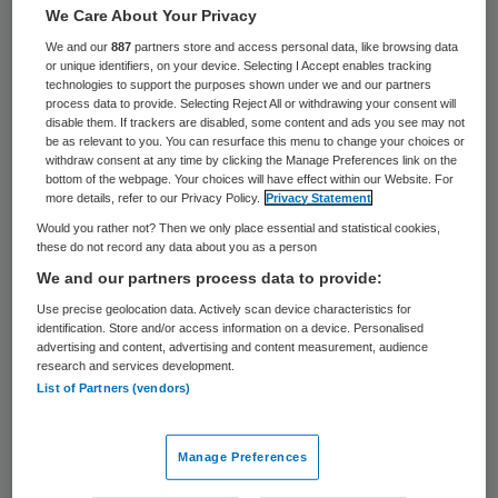
231 keer gelezen
We Care About Your Privacy
We and our
887
partners store and access personal data, like browsing data
Zorgaanbieder Florence benoemt per 1
or unique identifiers, on your device. Selecting I Accept enables tracking
technologies to support the purposes shown under we and our partners
januari 2017 Daan Boot tot lid ad interim
process data to provide. Selecting Reject All or withdrawing your consent will
disable them. If trackers are disabled, some content and ads you see may not
van de raad van bestuur (rvb). In het
be as relevant to you. You can resurface this menu to change your choices or
withdraw consent at any time by clicking the Manage Preferences link on the
nieuwe jaar vormt hij samen met Niels Honig
bottom of the webpage. Your choices will have effect within our Website. For
de raad van bestuur van Florence.
more details, refer to our Privacy Policy.
Privacy Statement
Would you rather not? Then we only place essential and statistical cookies,
these do not record any data about you as a person
Daan Boot is nog tot en met 31 december
We and our partners process data to provide:
rvb-lid bij ziekenhuis VieCuri. Zijn aanstelling
Use precise geolocation data. Actively scan device characteristics for
bij Florence is tot en met augustus 2017. De
identification. Store and/or access information on a device. Personalised
advertising and content, advertising and content measurement, audience
verwachting is dat rond die tijd rvb-
research and services development.
voorzitter Jim van Geest voldoende zal zijn
List of Partners (vendors)
hersteld om zijn bestuurstaken weer
volledig op te pakken. Van Geest heeft eind
Manage Preferences
2015 een ingrijpende operatie ondergaan en