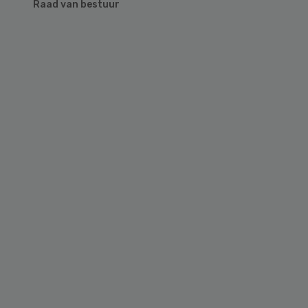
Raad van bestuur
Primary
Sidebar