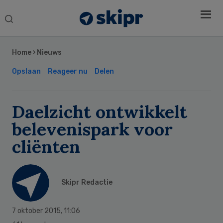
Search
this
Secondary
website
Sidebar
Home
›
Nieuws
Opslaan
Reageer nu
Delen
Daelzicht ontwikkelt
belevenispark voor
cliënten
Skipr Redactie
7 oktober 2015
,
11:06