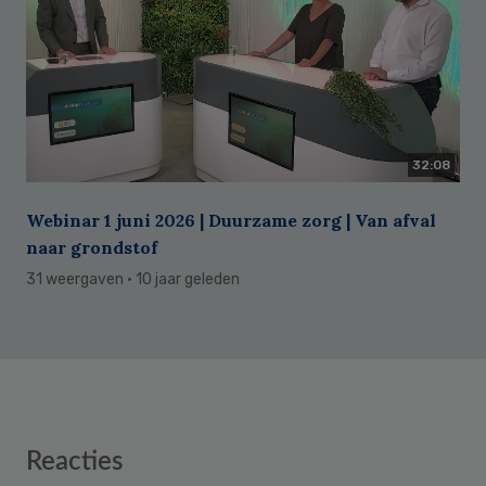
32:08
Webinar 1 juni 2026 | Duurzame zorg | Van afval
naar grondstof
31 weergaven
· 10 jaar geleden
Reader
Reacties
Interactions