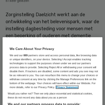
61 keer gelezen
Zorginstelling Daelzicht werkt aan de
ontwikkeling van het belevenispark, waar de
instelling dagbesteding voor mensen met
een beperking of ouderen met dementie
gaat organiseren. Het park komt op het
We Care About Your Privacy
terrein van Daelzicht in het Limburgse Heel
We and our
889
partners store and access personal data, like browsing data
en gaat naar verwachting open in 2018.
or unique identifiers, on your device. Selecting I Accept enables tracking
technologies to support the purposes shown under we and our partners
Hierover vertelde bestuurder Jan
process data to provide. Selecting Reject All or withdrawing your consent will
disable them. If trackers are disabled, some content and ads you see may not
Valkenborgh tijdens de Health & Care Day in
be as relevant to you. You can resurface this menu to change your choices or
withdraw consent at any time by clicking the Manage Preferences link on the
de Jaarbeurs in Utrecht.
bottom of the webpage. Your choices will have effect within our Website. For
more details, refer to our Privacy Policy.
Privacy Statement
Op het Daelzicht-terrein zijn nu al
Would you rather not? Then we only place essential and statistical cookies,
these do not record any data about you as a person
belevenissen aanwezig, zoals manege De
We and our partners process data to provide: