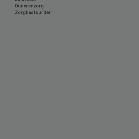
Ouderenzorg
Zorgbestuurder
Primary
Sidebar