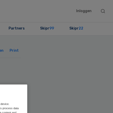
Searc
Inloggen
this
websit
Partners
Skipr
99
Skipr
22
Primary
Sidebar
en
Print
r
 device.
rs process data
me content and