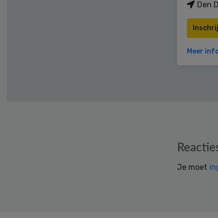
Den D
Inschri
Meer inf
Reader
Reactie
Interactions
Je moet
in