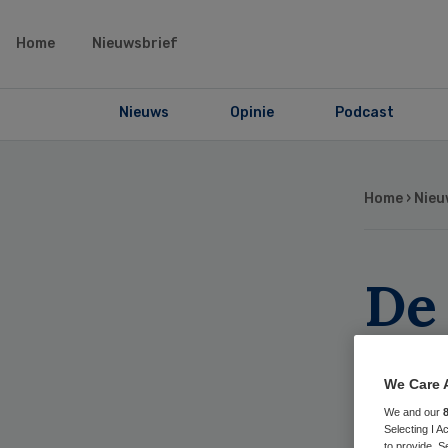
Home
Nieuwsbrief
Nieuws
Opinie
Podcast
Home
›
Nieu
De 
pa
We Care 
to
We and our
Selecting I 
to provide. S