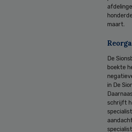
afdelinge
honderde
maart.
Reorga
De Sionsb
boekte h
negatieve
in De Si
Daarnaas
schrijft 
specialis
aandacht
speciali