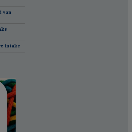
d van
nks
re intake