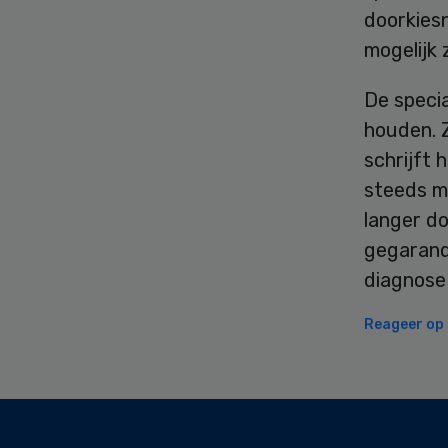
doorkies
mogelijk z
De specia
houden. Z
schrijft 
steeds m
langer do
gegarand
diagnose
Reageer op d
Secondary
Sidebar