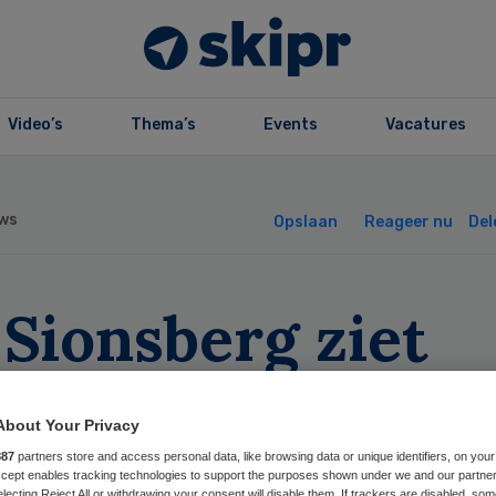
Video’s
Thema’s
Events
Vacatures
ws
Opslaan
Reageer nu
Del
Sionsberg ziet
tiëntstroom wee
About Your Privacy
enemen
887
partners store and access personal data, like browsing data or unique identifiers, on your
Accept enables tracking technologies to support the purposes shown under we and our partne
electing Reject All or withdrawing your consent will disable them. If trackers are disabled, so