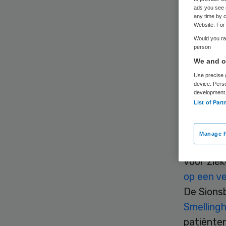
ads you see 
any time by c
Website. For 
Would you rat
person
We and ou
Ziekenhu
Use precise g
device. Pers
gestaag 
development
List of Part
patiënten
voorzitte
Manage P
Ondanks 
voor zie
op een ve
De Sions
Smelling
patiënten