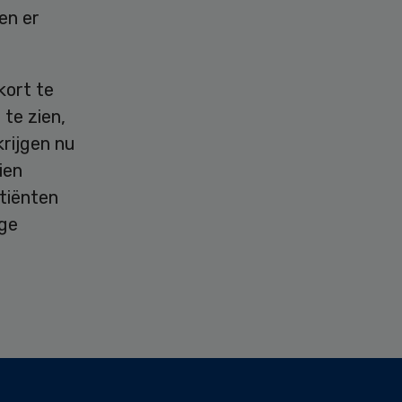
en er
kort te
 te zien,
krijgen nu
ien
atiënten
ige