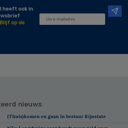
l heeft ook in
uwsbrief
Blijf op de
teerd nieuws
(Thuis)komen en gaan in bestuur Rijnstate
NZa: Langdurige zorg houdt weer geld over