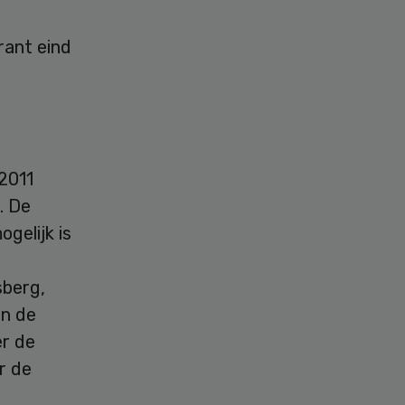
ant eind
 2011
. De
gelijk is
sberg,
en de
er de
r de