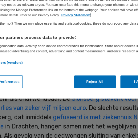
may not be as relevant to you. You can resurface this menu to change your choices or withd
licking the Manage Preferences link on the bottom of the webpage. Your choices will have eff
more details, refer to our Privacy Policy.
Privacy Statement
Skipr Redactie
13 mei 2013
,
13:30
35 keer gelezen
her not? Then we only place essential and statistical cookies, these do not record any data
r partners process data to provide:
is De Sionsberg in Dokkum ziet de patiëntenstro
eolocation data. Actively scan device characteristics for identification. Store and/or access 
onalised advertising and content, advertising and content measurement, audience research 
toenemen. De cardiologen zagen 25 procent mee
.
ners (vendors)
, de chirurgen 15 procent. Dat zegt Martijn Möller
r van de medische staf, in het Friesch Dagblad.
references
Reject All
I 
de toename van het aantal patiënten is een reorg
kenhuis onafwendbaar. De
Sionsberg stevent voor
rlies van zeker vijf miljoen euro
. De slechte resul
berg, dat inmiddels
gefuseerd is met ziekenhuis Ni
he
in Drachten, hangen samen met het wegblijven
. Als gevolg van de gedwongen sluiting van enkel