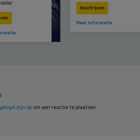
older
Inschrijven
jven
Meer informatie
ormatie
s
gelogd zijn op
om een reactie te plaatsen.