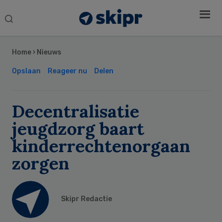
Search
this
Secondary
website
Sidebar
Home
›
Nieuws
Opslaan
Reageer nu
Delen
Decentralisatie
jeugdzorg baart
kinderrechtenorgaan
zorgen
Skipr Redactie