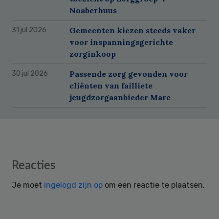
Noaberhuus
Gemeenten kiezen steeds vaker
31 jul 2026
voor inspanningsgerichte
zorginkoop
Passende zorg gevonden voor
30 jul 2026
cliënten van failliete
jeugdzorgaanbieder Mare
Reader
Reacties
Interactions
Je moet
ingelogd zijn op
om een reactie te plaatsen.