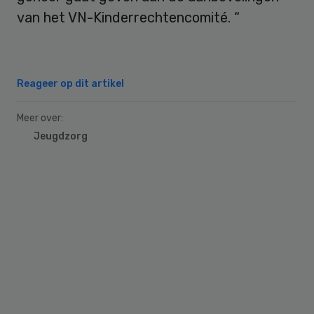
van het VN-Kinderrechtencomité. “
Reageer op dit artikel
Meer over:
Jeugdzorg
Primary
Sidebar