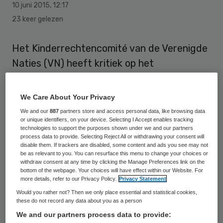
10 juni 2015
,
12:17
23 keer gelezen
Het Kinderrechtencomité van de Verenigde
Naties (VN) heeft kritiek op het
Nederlandse jeugdbeleid. Het comité maakt
zich onder meer zorgen over de gevolgen
We Care About Your Privacy
van de decentralisatie van de jeugdzorg.
We and our
887
partners store and access personal data, like browsing data
or unique identifiers, on your device. Selecting I Accept enables tracking
technologies to support the purposes shown under we and our partners
Sinds 1 januari zijn in Nederland de
process data to provide. Selecting Reject All or withdrawing your consent will
disable them. If trackers are disabled, some content and ads you see may not
gemeenten verantwoordelijk voor de
be as relevant to you. You can resurface this menu to change your choices or
jeugdhulp. Het comité wijst op de
withdraw consent at any time by clicking the Manage Preferences link on the
bottom of the webpage. Your choices will have effect within our Website. For
ongelijkheid die decentralisatie tussen de
more details, refer to our Privacy Policy.
Privacy Statement
gemeenten teweeg kan brengen in de
Would you rather not? Then we only place essential and statistical cookies,
these do not record any data about you as a person
toegang tot zorg voor kinderen en
We and our partners process data to provide:
jongeren. Ook kan de enorme tijdsdruk