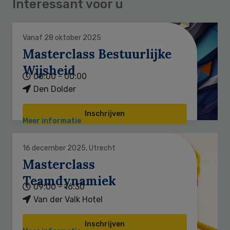
Interessant voor u
Vanaf 28 oktober 2025
Masterclass Bestuurlijke
Wijsheid
00:00 - 00:00
Den Dolder
Inschrijven
Meer informatie
16 december 2025, Utrecht
Masterclass
Teamdynamiek
09:00 - 16:30
Van der Valk Hotel
Inschrijven