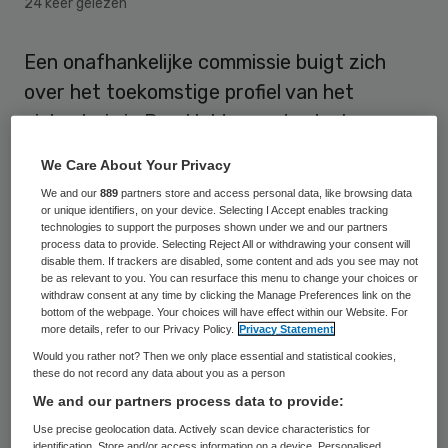
24 keer gelezen
Een onafhankelijke commissie buigt zich
over het toekomstige profiel van het
ziekenhuis in Den Helder, onderdeel van
Noordwest Ziekenhuisgroep. De commissie
We Care About Your Privacy
moet een “onderbouwd, duidelijk en
We and our
889
partners store and access personal data, like browsing data
zwaarwegend advies” uitbrengen over de
or unique identifiers, on your device. Selecting I Accept enables tracking
technologies to support the purposes shown under we and our partners
toekomstige zorg op de locatie Den Helder.
process data to provide. Selecting Reject All or withdrawing your consent will
disable them. If trackers are disabled, some content and ads you see may not
be as relevant to you. You can resurface this menu to change your choices or
Hoewel het een integrale beoordeling
withdraw consent at any time by clicking the Manage Preferences link on the
bottom of the webpage. Your choices will have effect within our Website. For
betreft zal de commissie
bijzondere
more details, refer to our Privacy Policy.
Privacy Statement
aandacht besteden aan de acute zorg
. In
Would you rather not? Then we only place essential and statistical cookies,
these do not record any data about you as a person
de kop van Noord-Holland leeft al geruime
We and our partners process data to provide:
de vrees dat het Helderse ziekenhuis wordt
Use precise geolocation data. Actively scan device characteristics for
uitgekleed door het
verdwijnen van
identification. Store and/or access information on a device. Personalised