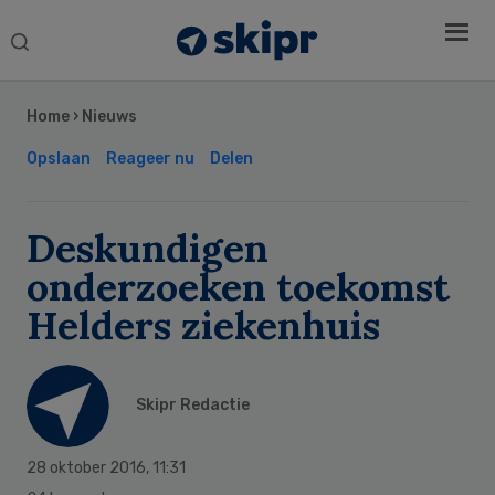
Search
this
Secondary
website
Sidebar
Home
›
Nieuws
Opslaan
Reageer nu
Delen
Deskundigen
onderzoeken toekomst
Helders ziekenhuis
Skipr Redactie
28 oktober 2016
,
11:31