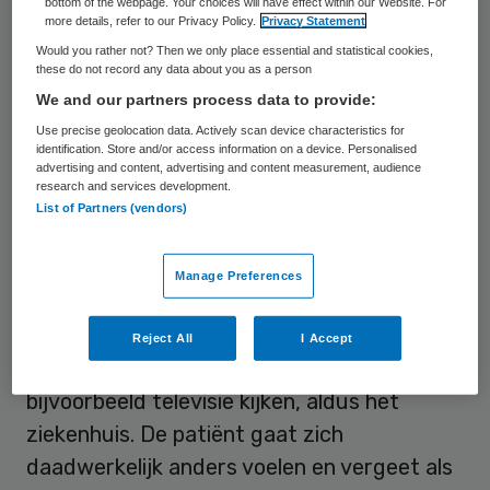
bottom of the webpage. Your choices will have effect within our Website. For
bijvoorbeeld een virtuele fietstocht maken
more details, refer to our Privacy Policy.
Privacy Statement
door Utrecht, maar ook in een game-wereld
Would you rather not? Then we only place essential and statistical cookies,
these do not record any data about you as a person
worden gebracht, waarin ballonnen in de
We and our partners process data to provide:
lucht zweven en hij bijvoorbeeld alleen de
Use precise geolocation data. Actively scan device characteristics for
rode ballonnen moet afschieten.
identification. Store and/or access information on a device. Personalised
advertising and content, advertising and content measurement, audience
research and services development.
Anders voelen
List of Partners (vendors)
Doordat de VR-bril de buitenwereld volledig
Manage Preferences
afschermt reageren de hersenen alsof je
ook echt in die andere omgeving bent.
Reject All
I Accept
Daarmee is de beleving sterker dan bij
bijvoorbeeld televisie kijken, aldus het
ziekenhuis. De patiënt gaat zich
daadwerkelijk anders voelen en vergeet als