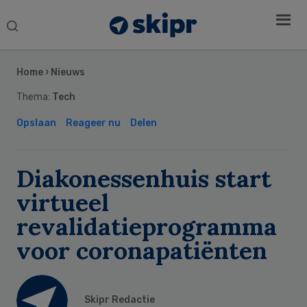
Search
this
Secondary
website
Sidebar
Home
›
Nieuws
Thema:
Tech
Opslaan
Reageer nu
Delen
Diakonessenhuis start
virtueel
revalidatieprogramma
voor coronapatiënten
Skipr Redactie