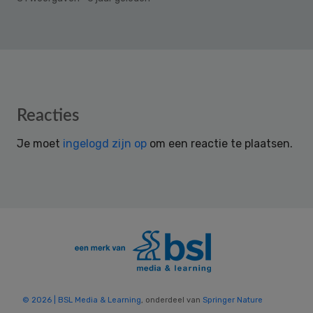
Reader
Reacties
Interactions
Je moet
ingelogd zijn op
om een reactie te plaatsen.
© 2026 | BSL Media & Learning
, onderdeel van
Springer Nature