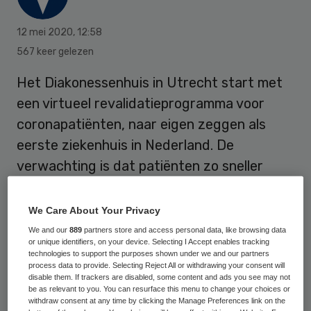
12 mei 2020
,
12:58
567 keer gelezen
Het Diakonessenhuis in Utrecht start met
een virtueel revalidatieprogramma voor
coronapatiënten, naar eigen zeggen als
eerste ziekenhuis in Nederland. De
verwachting is dat patiënten zo sneller
herstellen en naar huis kunnen.
We Care About Your Privacy
We and our
889
partners store and access personal data, like browsing data
In het revalidatieprogramma krijgt de
or unique identifiers, on your device. Selecting I Accept enables tracking
coronapatiënt een Virtual Reality bril op.
technologies to support the purposes shown under we and our partners
process data to provide. Selecting Reject All or withdrawing your consent will
Deze VR-bril brengt de patiënt in een
disable them. If trackers are disabled, some content and ads you see may not
be as relevant to you. You can resurface this menu to change your choices or
compleet andere omgeving. Hij kan
withdraw consent at any time by clicking the Manage Preferences link on the