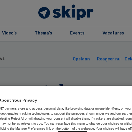
Video’s
Thema’s
Events
Vacatures
ws
Opslaan
Reageer nu
Del
even stelen nege
ibrillatoren in
About Your Privacy
887
partners store and access personal data, like browsing data or unique identifiers, on your
Accept enables tracking technologies to support the purposes shown under we and our partne
abant
electing Reject All or withdrawing your consent will disable them. If trackers are disabled, so
may not be as relevant to you. You can resurface this menu to change your choices or withd
licking the Manage Preferences link on the bottom of the webpage. Your choices will have eff