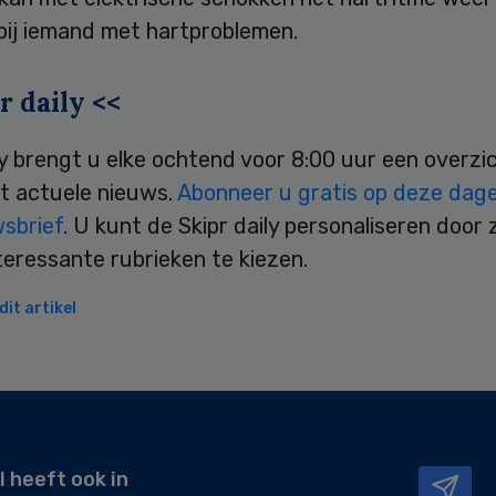
bij iemand met hartproblemen.
r daily <<
ly brengt u elke ochtend voor 8:00 uur een overzi
t actuele nieuws.
Abonneer u gratis op deze dagel
wsbrief
. U kunt de Skipr daily personaliseren door 
teressante rubrieken te kiezen.
it artikel
l heeft ook in