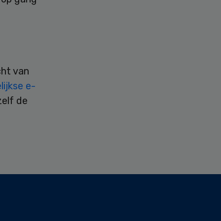
cht van
ijkse e-
zelf de