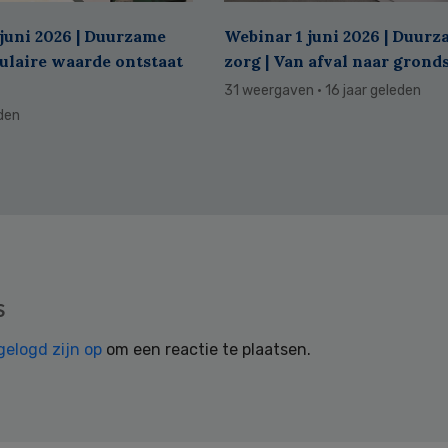
juni 2026 | Duurzame
Webinar 1 juni 2026 | Duur
culaire waarde ontstaat
zorg | Van afval naar grond
31 weergaven
· 16 jaar geleden
eden
s
gelogd zijn op
om een reactie te plaatsen.