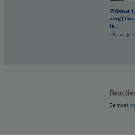
Webinar 1 
zorg | Cir
in ...
· 16 jaar gel
Reader
Reactie
Interactions
Je moet
in