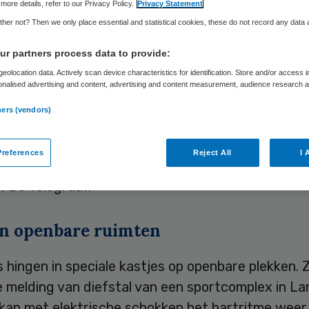
more details, refer to our Privacy Policy.
Privacy Statement
her not? Then we only place essential and statistical cookies, these do not record any data
Skipr Redactie
21 mei 2010
,
12:06
29 keer gelezen
r partners process data to provide:
eolocation data. Actively scan device characteristics for identification. Store and/or access 
onalised advertising and content, advertising and content measurement, audience research 
.
ebben negen automatische externe defibrillatoren
ners (vendors)
 in de Noord-Brabant se gemeente Sint Anthonis.
n verdwenen in de nacht van dinsdag op woensda
references
Reject All
I 
lende openbare ruimten in de kerkdorpen van de g
t De Telegraaf.
in openbare ruimten
s hingen in speciale kastjes op openbare plekken.
 melding van diefstal van een sportcomplex in La
kan met elektrische schokken het hartritme weer