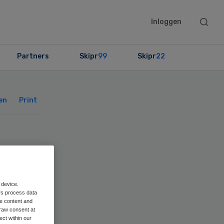
Searc
Inloggen
this
websit
Partners
Skipr
99
Skipr
22
Primary
Sidebar
en
Print
n
 device.
rs process data
me content and
raw consent at
ect within our