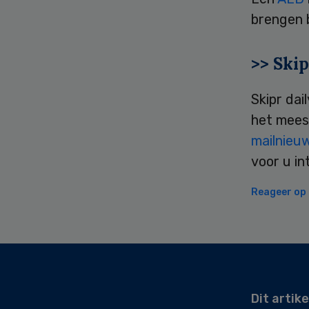
brengen 
>> Skip
Skipr dai
het mees
mailnieu
voor u in
Reageer op d
Secondary
Sidebar
Dit artike