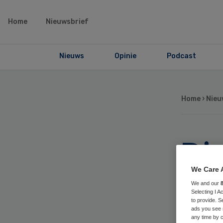
Home
Nieuwsbrief
Nieuws
Opinie
Podcast
Home
›
Nieu
Di
def
We Care 
We and our
Selecting I 
Br
to provide. S
ads you see 
any time by c