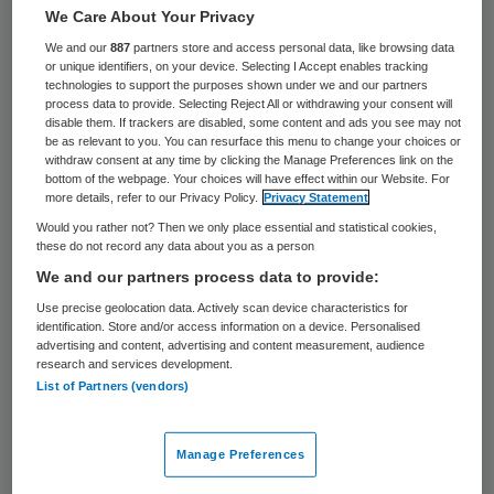
We Care About Your Privacy
We and our
887
partners store and access personal data, like browsing data
or unique identifiers, on your device. Selecting I Accept enables tracking
technologies to support the purposes shown under we and our partners
process data to provide. Selecting Reject All or withdrawing your consent will
disable them. If trackers are disabled, some content and ads you see may not
be as relevant to you. You can resurface this menu to change your choices or
withdraw consent at any time by clicking the Manage Preferences link on the
bottom of the webpage. Your choices will have effect within our Website. For
more details, refer to our Privacy Policy.
Privacy Statement
Would you rather not? Then we only place essential and statistical cookies,
these do not record any data about you as a person
We and our partners process data to provide:
Use precise geolocation data. Actively scan device characteristics for
identification. Store and/or access information on a device. Personalised
advertising and content, advertising and content measurement, audience
De directeur van GGZ Delfland Iris Bandhoe
research and services development.
List of Partners (vendors)
moet binnenkort voor de rechter
verschijnen omdat zij zou hebben aangezet
Manage Preferences
tot het plegen van valsheid in geschrifte.