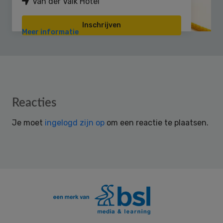
Van der Valk Hotel
Inschrijven
Meer informatie
Reader
Reacties
Interactions
Je moet
ingelogd zijn op
om een reactie te plaatsen.