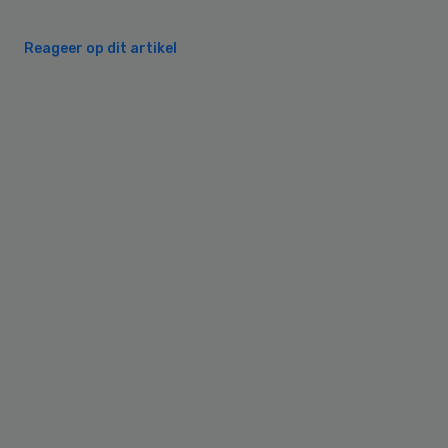
Reageer op dit artikel
Primary
Sidebar