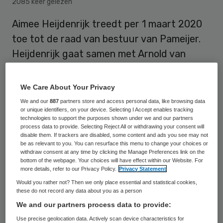
2085 keer gelezen
Aimee Heijdenrijk treedt per 1 maart 2020
toe tot de raad van bestuur van Pameijer.
Heijdenrijk gaat samen met Arnold van
Doorn en voorzitter Arend Vreugdenhil het
bestuur van Pameijer vormen.
We Care About Your Privacy
We and our
887
partners store and access personal data, like browsing data
or unique identifiers, on your device. Selecting I Accept enables tracking
Heijdenrijk is sinds 2011 werkzaam als
technologies to support the purposes shown under we and our partners
process data to provide. Selecting Reject All or withdrawing your consent will
directeur bij Ipse de Bruggen. Eerder
disable them. If trackers are disabled, some content and ads you see may not
be as relevant to you. You can resurface this menu to change your choices or
werkte zijn bij DSW onder meer Pieter van
withdraw consent at any time by clicking the Manage Preferences link on the
bottom of the webpage. Your choices will have effect within our Website. For
Foreest, het Vlietlandziekenhuis en
more details, refer to our Privacy Policy.
Privacy Statement
Thuiszorg Rotterdam. Ze brengt naast haar
Would you rather not? Then we only place essential and statistical cookies,
ervaring, netwerk en kennis een duidelijke
these do not record any data about you as a person
We and our partners process data to provide:
visie en een Rotterdamse mentaliteit mee.
Use precise geolocation data. Actively scan device characteristics for