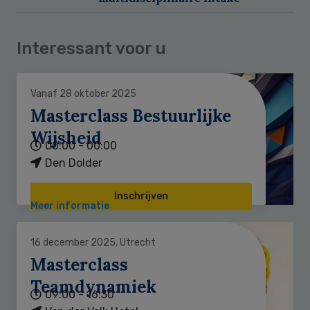
Interessant voor u
Vanaf 28 oktober 2025
Masterclass Bestuurlijke
Wijsheid
00:00 - 00:00
Den Dolder
Inschrijven
Meer informatie
16 december 2025, Utrecht
Masterclass
Teamdynamiek
09:00 - 16:30