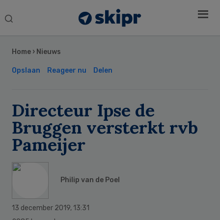
Search
this
Secondary
website
Sidebar
Home
›
Nieuws
Opslaan
Reageer nu
Delen
Directeur Ipse de
Bruggen versterkt rvb
Pameijer
Philip van de Poel
13 december 2019
,
13:31