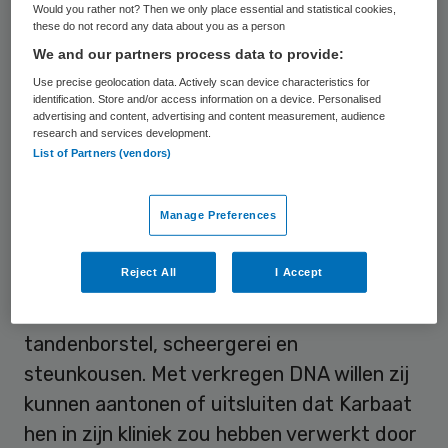
Would you rather not? Then we only place essential and statistical cookies,
eisers veel gemeen en zijn zij “door Karbaat
these do not record any data about you as a person
aan elkaar verbonden”. De omstreden arts
We and our partners process data to provide:
zou volgens hem in een interview hebben
Use precise geolocation data. Actively scan device characteristics for
identification. Store and/or access information on a device. Personalised
toegegeven de vader van minstens zestig
advertising and content, advertising and content measurement, audience
research and services development.
kinderen te zijn.
List of Partners (vendors)
In kort geding eisen 23 donorkinderen het
Manage Preferences
recht om gebruik te maken van
inbeslaggenomen gebruiksartikelen van de
Reject All
I Accept
vorige maand op 89-jarige leeftijd
overleden fertiliteitsarts, zoals een
tandenborstel, scheergerei en
steunkousen. Met verkregen DNA willen zij
kunnen aantonen of uitsluiten dat Karbaat
hen in zijn kliniek zou hebben verwerkt door