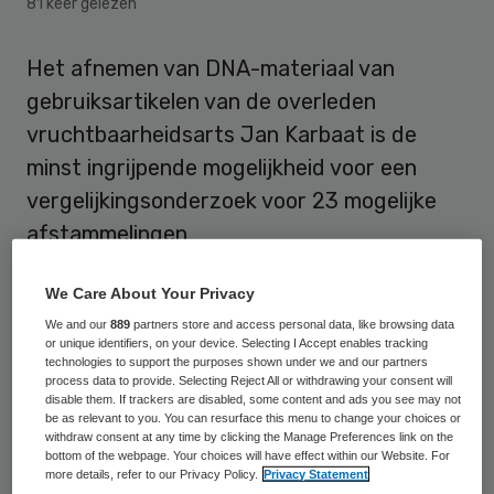
81 keer gelezen
Het afnemen van DNA-materiaal van
gebruiksartikelen van de overleden
vruchtbaarheidsarts Jan Karbaat is de
minst ingrijpende mogelijkheid voor een
vergelijkingsonderzoek voor 23 mogelijke
afstammelingen.
Zij willen liever niet overgaan tot het laten
We Care About Your Privacy
opgraven van hun mogelijke verwekker of
We and our
889
partners store and access personal data, like browsing data
or unique identifiers, on your device. Selecting I Accept enables tracking
DNA-materiaal afnemen bij zijn wettige
technologies to support the purposes shown under we and our partners
process data to provide. Selecting Reject All or withdrawing your consent will
kinderen, betoogde hun raadsman Tim
disable them. If trackers are disabled, some content and ads you see may not
Bueters van de vermeende kinderen van
be as relevant to you. You can resurface this menu to change your choices or
withdraw consent at any time by clicking the Manage Preferences link on the
Karbaat vrijdag bij de voorzieningenrechter
bottom of the webpage. Your choices will have effect within our Website. For
more details, refer to our Privacy Policy.
Privacy Statement
in Rotterdam. Volgens Bueters hebben de