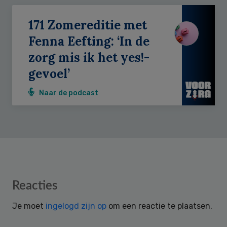
171 Zomereditie met
Fenna Eefting: ‘In de
zorg mis ik het yes!-
gevoel’
Naar de podcast
Reader
Reacties
Interactions
Je moet
ingelogd zijn op
om een reactie te plaatsen.