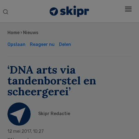
Search
this
Secondary
website
Sidebar
Home
›
Nieuws
Opslaan
Reageer nu
Delen
‘DNA arts via
tandenborstel en
scheergerei’
Skipr Redactie
12 mei 2017
,
10:27