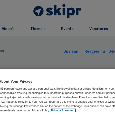
Video’s
Thema’s
Events
Vacatures
ws
Opslaan
Reageer nu
Del
e arrestaties om
About Your Privacy
ljoenenfraude m
889
partners store and access personal data, like browsing data or unique identifiers, on your
Accept enables tracking technologies to support the purposes shown under we and our partne
electing Reject All or withdrawing your consent will disable them. If trackers are disabled, so
’s
may not be as relevant to you. You can resurface this menu to change your choices or withd
licking the Manage Preferences link on the bottom of the webpage. Your choices will have eff
more details, refer to our Privacy Policy.
Privacy Statement