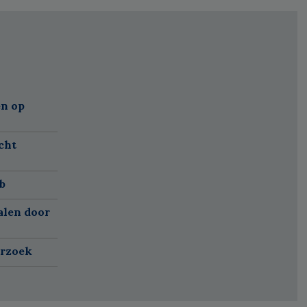
n op
cht
b
alen door
erzoek