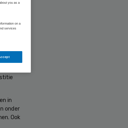
 about you as a
information on a
and services
. Dat
Accept
drag
 het
titie
en in
jn onder
men. Ook