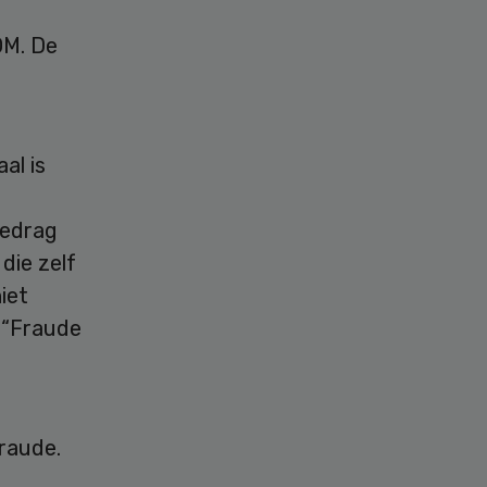
OM. De
al is
bedrag
die zelf
iet
 “Fraude
raude.