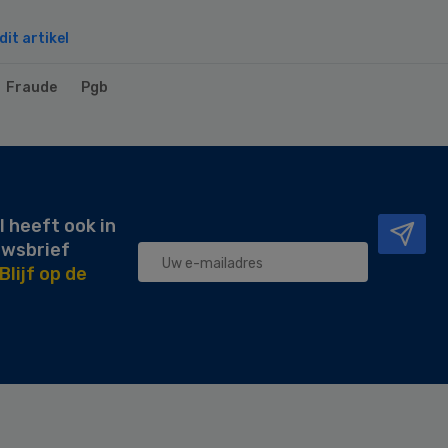
it artikel
Fraude
Pgb
l heeft ook in
uwsbrief
Blijf op de