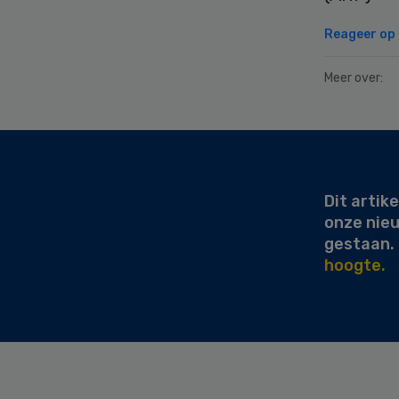
Reageer op d
Meer over:
Secondary
Sidebar
Dit artike
onze nie
gestaan.
hoogte.