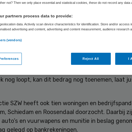
her not? Then we only place essential and statistical cookies, these do not record any data
r partners process data to provide:
Skipr Redactie
14 juli 2015
,
15:09
31 keer gelezen
eolocation data. Actively scan device characteristics for identification. Store and/or access 
onalised advertising and content, advertising and content measurement, audience research 
.
ners (vendors)
dachten van een miljoenenfraude met zorggeld
sgebonden budgetten) zijn dinsdag aangehouden
references
Reject All
I 
t Openbaar Ministerie (OM). Het buitgemaakte be
rlopig geschat op minimaal 2 miljoen euro. Omdat
 nog loopt, kan dit bedrag nog toenemen, laat jus
ctie SZW heeft ook tien woningen en bedrijfspand
m, Schiedam en Roosendaal doorzocht. Daarbij zi
r auto’s en vuurwapens en munitie in beslag geno
lag gelegd op bankrekeningen.