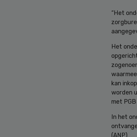
“Het onde
zorgbure
aangegev
Het onde
opgerich
zogenoem
waarmee i
kan inkop
worden u
met PGB 
In het o
ontvange
(ANP)