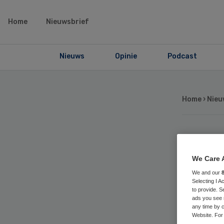
Home
Nieuwsbrief
Nieuws
Opinie
Podcast
Home
›
Nieu
Dri
We Care 
mi
We and our
Selecting I 
to provide. S
pgb
ads you see 
any time by c
Website. For 