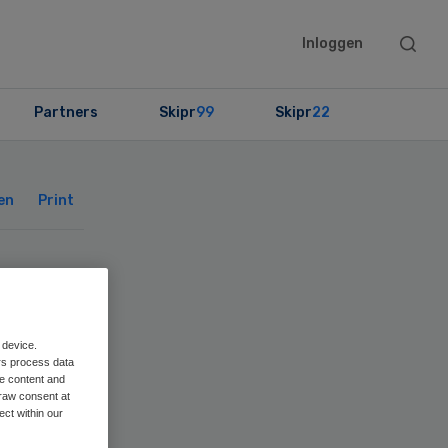
Searc
Inloggen
this
websit
Partners
Skipr
99
Skipr
22
Primary
Sidebar
en
Print
et
 device.
rs process data
me content and
raw consent at
ect within our