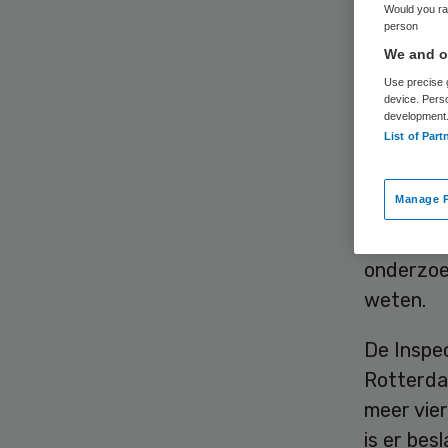
Would you rat
person
We and ou
Use precise g
device. Pers
development
List of Part
Drie ver
(persoon
Manage P
meldt he
wordt voo
onderzoek
weten.
De Inspe
Rotterda
meer vie
is er bes