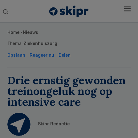
Search
this
Secondary
website
Sidebar
Home
›
Nieuws
Thema:
Ziekenhuiszorg
Opslaan
Reageer nu
Delen
Drie ernstig gewonden
treinongeluk nog op
intensive care
Skipr Redactie