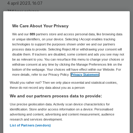
4 april 2023
,
16:07
714 keer gelezen
Drie zwaargewonde slachtoffers van het
We Care About Your Privacy
treinongeluk bij Voorschoten
We and our
889
partners store and access personal data, like browsing data
or unique identifiers, on your device. Selecting I Accept enables tracking
dinsdagochtend liggen nog op de intensive
technologies to support the purposes shown under we and our partners
process data to provide. Selecting Reject All or withdrawing your consent will
care. Hun situatie is “zeer ernstig maar
disable them. If trackers are disabled, some content and ads you see may not
stabiel”, meldt een woordvoerder van het
be as relevant to you. You can resurface this menu to change your choices or
withdraw consent at any time by clicking the Manage Preferences link on the
Regionaal Overleg Acute Zorgketen (ROAZ).
bottom of the webpage. Your choices will have effect within our Website. For
more details, refer to our Privacy Policy.
Privacy Statement
Would you rather not? Then we only place essential and statistical cookies,
these do not record any data about you as a person
De drie slachtoffers zijn opgenomen in de
We and our partners process data to provide:
twee traumacentra in de regio. Twee van
Use precise geolocation data. Actively scan device characteristics for
hen liggen in het Leids
identification. Store and/or access information on a device. Personalised
advertising and content, advertising and content measurement, audience
Universitair Medisch Centrum (LUMC), de
research and services development.
derde in het HMC Westeinde in Den Haag.
List of Partners (vendors)