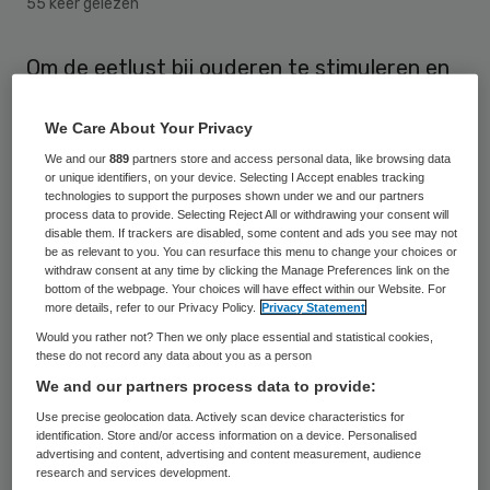
55 keer gelezen
Om de eetlust bij ouderen te stimuleren en
ondervoeding tegen te gaan, gaat De
We Care About Your Privacy
DrieGasthuizenGroep in Arnhem haar
We and our
889
partners store and access personal data, like browsing data
bewoners maaltijden in de vorm van
or unique identifiers, on your device. Selecting I Accept enables tracking
fingerfood serveren. De proef gaat in het
technologies to support the purposes shown under we and our partners
process data to provide. Selecting Reject All or withdrawing your consent will
najaar starten.
disable them. If trackers are disabled, some content and ads you see may not
be as relevant to you. You can resurface this menu to change your choices or
withdraw consent at any time by clicking the Manage Preferences link on the
De plannen op 13 juni gepresenteerd tijdens
bottom of the webpage. Your choices will have effect within our Website. For
more details, refer to our Privacy Policy.
Privacy Statement
een bijeenkomst voor personeelsleden en
Would you rather not? Then we only place essential and statistical cookies,
vrijwilligers,
zo schrijft dagblad de
these do not record any data about you as a person
Gelderlander
. Daar was ook fingerfood uit
We and our partners process data to provide:
een 3D-printer te proeven. Dat is bedoeld
Use precise geolocation data. Actively scan device characteristics for
identification. Store and/or access information on a device. Personalised
om bijvoorbeeld dementerende ouderen
advertising and content, advertising and content measurement, audience
research and services development.
makkelijker medicijnen toe te dienen.