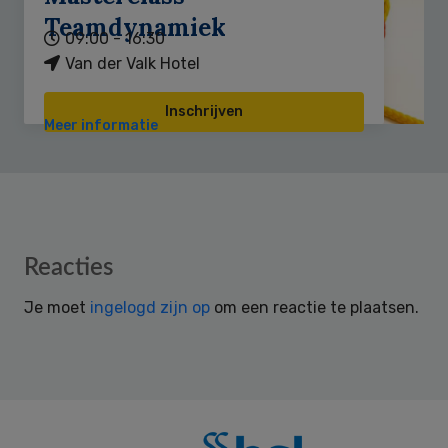
Teamdynamiek
09:00 - 16:30
Van der Valk Hotel
Inschrijven
Meer informatie
Reader
Reacties
Interactions
Je moet
ingelogd zijn op
om een reactie te plaatsen.