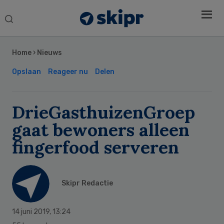
Search
this
Secondary
website
Sidebar
Home
›
Nieuws
Opslaan
Reageer nu
Delen
DrieGasthuizenGroep
gaat bewoners alleen
fingerfood serveren
Skipr Redactie
14 juni 2019
,
13:24