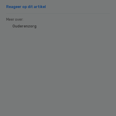
Reageer op dit artikel
Meer over:
Ouderenzorg
Primary
Sidebar