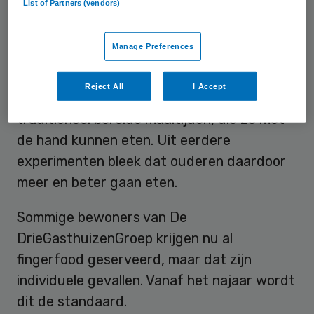
List of Partners (vendors)
Kleine porties
Manage Preferences
De bewoners van de 22 woongroepen van
Reject All
I Accept
de instelling krijgen straks kleine porties
traditioneel bereide maaltijden, die ze met
de hand kunnen eten. Uit eerdere
experimenten bleek dat ouderen daardoor
meer en beter gaan eten.
Sommige bewoners van De
DrieGasthuizenGroep krijgen nu al
fingerfood geserveerd, maar dat zijn
individuele gevallen. Vanaf het najaar wordt
dit de standaard.