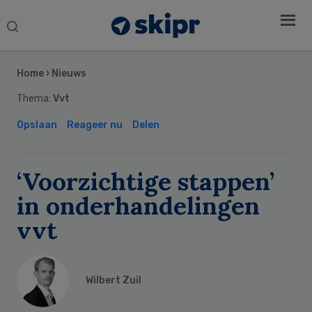
Search
this
Secondary
website
Sidebar
Home
›
Nieuws
Thema:
Vvt
Opslaan
Reageer nu
Delen
‘Voorzichtige stappen’
in onderhandelingen
vvt
Wilbert Zuil