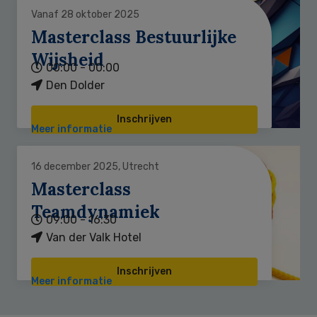
Vanaf 28 oktober 2025
Masterclass Bestuurlijke
Wijsheid
00:00 - 00:00
Den Dolder
Inschrijven
Meer informatie
16 december 2025, Utrecht
Masterclass
Teamdynamiek
09:00 - 16:30
Van der Valk Hotel
Inschrijven
Meer informatie