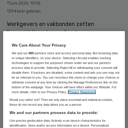
11 juni 2026
,
10:06
1394 keer gelezen
Werkgevers en vakbonden zetten
“voorzichtige stappen” in de
onderhandelingen voor een nieuwe cao voor
We Care About Your Privacy
de vvt. Maar ook moeten nog knopen
We and our
889
partners store and access personal data, like browsing data
worden doorgehakt over belangrijke
or unique identifiers, on your device. Selecting I Accept enables tracking
technologies to support the purposes shown under we and our partners
onderwerpen.
process data to provide. Selecting Reject All or withdrawing your consent will
disable them. If trackers are disabled, some content and ads you see may not
be as relevant to you. You can resurface this menu to change your choices or
withdraw consent at any time by clicking the Manage Preferences link on the
NU’91 laat weten dat er bijvoorbeeld ruimte
bottom of the webpage. Your choices will have effect within our Website. For
more details, refer to our Privacy Policy.
Privacy Statement
lijkt te zijn om medewerkers makkelijker
Would you rather not? Then we only place essential and statistical cookies,
door te laten stromen naar een andere
these do not record any data about you as a person
functie met opleiding. “De bonden hebben
We and our partners process data to provide:
daarbij benadrukt dat de bescherming voor
Use precise geolocation data. Actively scan device characteristics for
identification. Store and/or access information on a device. Personalised