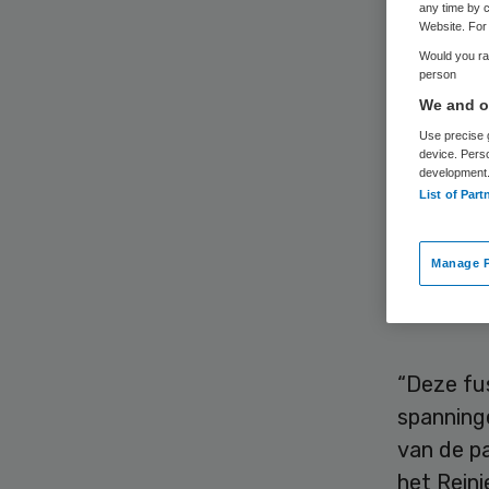
op
any time by c
Website. For 
Would you rat
person
We and ou
Use precise g
device. Pers
development
List of Part
Het Reini
HagaZiek
Manage P
terugdra
grootste 
“Deze fus
spanning
van de p
het Reini