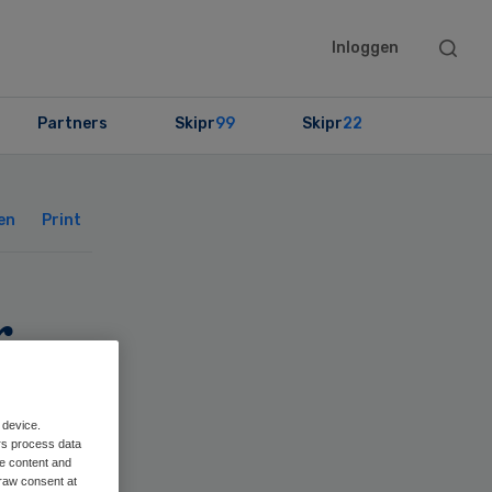
Searc
Inloggen
this
websit
Partners
Skipr
99
Skipr
22
Primary
Sidebar
en
Print
r
 device.
rs process data
me content and
raw consent at