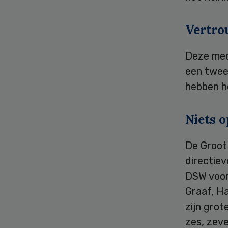
Vertr
Deze med
een tweed
hebben 
Niets 
De Groot
directiev
DSW voors
Graaf, H
zijn grot
zes, zeve