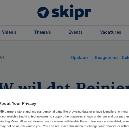
Video’s
Thema’s
Events
Vacatures
ws
Opslaan
Reageer nu
Del
W wil dat Reinie
Graaf fusie met
About Your Privacy
889
partners store and access personal data, like browsing data or unique identifiers, on your
ga en LangeLand
Accept enables tracking technologies to support the purposes shown under we and our partne
electing Reject All or withdrawing your consent will disable them. If trackers are disabled, so
may not be as relevant to you. You can resurface this menu to change your choices or withd