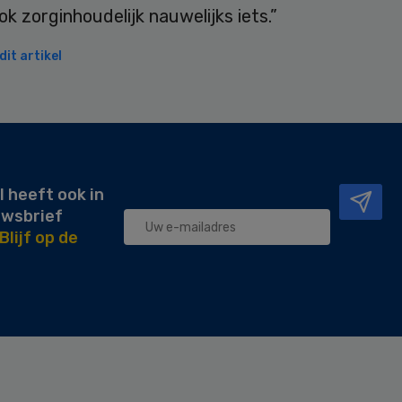
ok zorginhoudelijk nauwelijks iets.”
it artikel
l heeft ook in
uwsbrief
Blijf op de