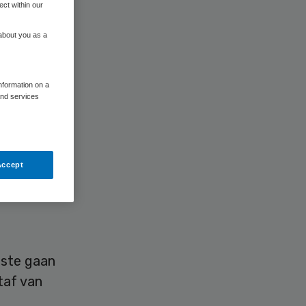
ect within our
 about you as a
information on a
and services
Accept
de
oste gaan
taf van