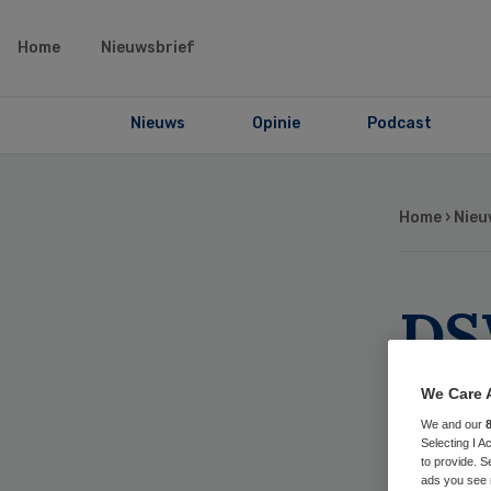
Home
Nieuwsbrief
Nieuws
Opinie
Podcast
Home
›
Nieu
DS
de 
We Care 
We and our
Ha
Selecting I 
to provide. S
ads you see 