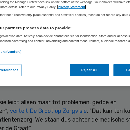
heft
licking the Manage Preferences link on the bottom of the webpage. Your choices will have eff
more details, refer to our Privacy Policy.
Privacy Statement
her not? Then we only place essential and statistical cookies, these do not record any data
r partners process data to provide:
Skipr Redactie
29 november 2019
,
14:53
318 keer gelezen
eolocation data. Actively scan device characteristics for identification. Store and/or access 
onalised advertising and content, advertising and content measurement, audience research 
.
ners (vendors)
er de Graaf Ziekenhuis in Delft moet de fusie met
enhuis (Den Haag) en LangeLand in Zoetermeer
references
Reject All
I 
aien. Dat zegt directeur Aad de Groot van DSW, 
zorgverzekeraar in de regio Delft.
ie leidt alleen maar tot problemen, gedoe en
en”,
vertelt De Groot op Zorgvisie
. “Dat kan ten k
atiëntenzorg. We staan dus achter de medische s
er de Graaf.”