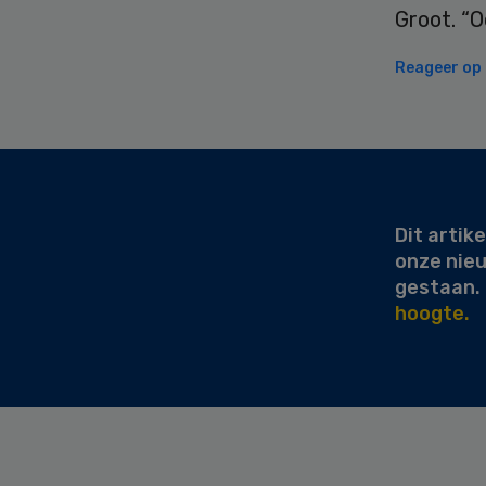
Groot. “O
Reageer op d
Secondary
Sidebar
Dit artike
onze nie
gestaan.
hoogte.