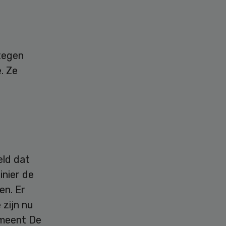
tegen
. Ze
eld dat
inier de
en. Er
 zijn nu
 meent De