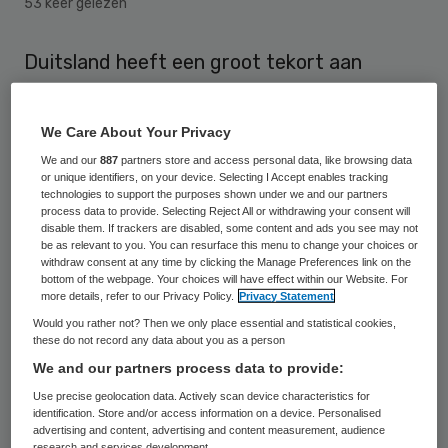
53 keer gelezen
Duitsland heeft een groot tekort aan
artsen. Het land heeft dringend behoefte
aan meer dan tweeduizend huisartsen,
We Care About Your Privacy
meer dan 1200 psychotherapeuten en ruim
We and our
887
partners store and access personal data, like browsing data
driehonderd medische specialisten. Het
or unique identifiers, on your device. Selecting I Accept enables tracking
technologies to support the purposes shown under we and our partners
grootste tekort is er in de deelstaten
process data to provide. Selecting Reject All or withdrawing your consent will
disable them. If trackers are disabled, some content and ads you see may not
Nedersaksen en Noord-Rijnland-Westfalen,
be as relevant to you. You can resurface this menu to change your choices or
withdraw consent at any time by clicking the Manage Preferences link on the
die grenzen aan Nederland.
bottom of the webpage. Your choices will have effect within our Website. For
more details, refer to our Privacy Policy.
Privacy Statement
Would you rather not? Then we only place essential and statistical cookies,
Tekort aan specialisten
these do not record any data about you as a person
We and our partners process data to provide:
Dit heeft de voorzitter van de Duitse
Use precise geolocation data. Actively scan device characteristics for
artsenorganisatie KBV, Andreas Köhler,
identification. Store and/or access information on a device. Personalised
advertising and content, advertising and content measurement, audience
zondag gezegd. Vele Duitse huisartsen
research and services development.