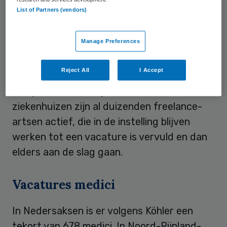
List of Partners (vendors)
slagen er niet in een opvolger te vinden en
vele ziekenhuizen wringen zich in allerlei
Manage Preferences
bochten om
specialisten
te vinden. Het
komt geregeld voor dat medici die met
Reject All
I Accept
pensioen willen gaan, maar doorwerken om
hun patiënten te blijven bedienen. In de
ziekenhuizen zijn al duizenden freelance-
artsen actief, die in de instelling blijven
werken tot een vacature is vervuld en dan
elders aan de slag gaan.
Vacatures medici
In Nedersaksen is er volgens Köhler een
tekort van 678 medici. In Noord-Rijnland-