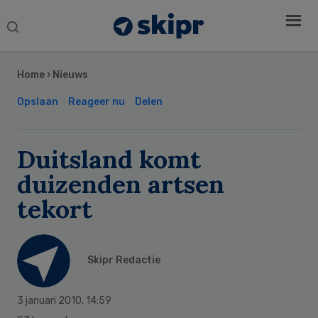
Search
this
Secondary
website
Sidebar
Home
›
Nieuws
Opslaan
Reageer nu
Delen
Duitsland komt
duizenden artsen
tekort
Skipr Redactie
3 januari 2010
,
14:59