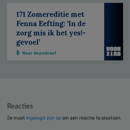
171 Zomereditie met
Fenna Eefting: ‘In de
zorg mis ik het yes!-
gevoel’
Naar de podcast
Reader
Reacties
Interactions
Je moet
ingelogd zijn op
om een reactie te plaatsen.