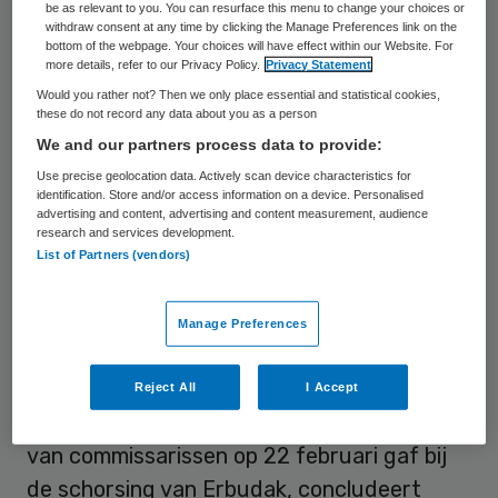
be as relevant to you. You can resurface this menu to change your choices or
met Achmea. Ook de raad van
withdraw consent at any time by clicking the Manage Preferences link on the
bottom of the webpage. Your choices will have effect within our Website. For
commissarissen werd door Erbudak op de
more details, refer to our Privacy Policy.
Privacy Statement
hoogte gehouden. Enkelen zouden Erbudak
Would you rather not? Then we only place essential and statistical cookies,
these do not record any data about you as a person
zelfs gecomplimenteerd hebben voor haar
We and our partners process data to provide:
onbuigzame opstelling jegens Achmea. Als
Use precise geolocation data. Actively scan device characteristics for
gevolg hiervan bleef het Slotervaart
identification. Store and/or access information on a device. Personalised
advertising and content, advertising and content measurement, audience
verstoken van een nieuw contract met de
research and services development.
grootste zorgverzekeraar.
List of Partners (vendors)
Solistisch
Manage Preferences
Het beeld dat uit de e-mails naar voren
Reject All
I Accept
komt staat haaks op de uitleg die de raad
van commissarissen op 22 februari gaf bij
de schorsing van Erbudak, concludeert