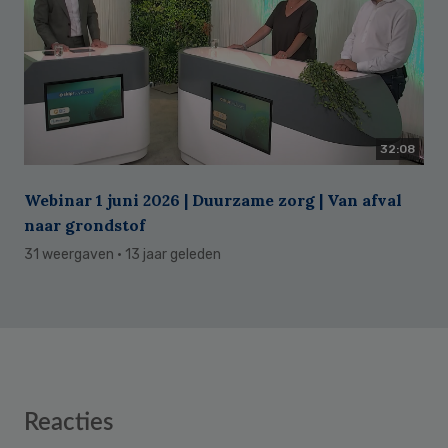
32:08
Webinar 1 juni 2026 | Duurzame zorg | Van afval
naar grondstof
31 weergaven
· 13 jaar geleden
Reader
Reacties
Interactions