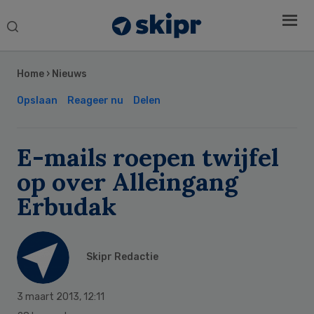
Search
this
Secondary
website
Sidebar
Home
›
Nieuws
Opslaan
Reageer nu
Delen
E-mails roepen twijfel
op over Alleingang
Erbudak
Skipr Redactie
3 maart 2013
,
12:11