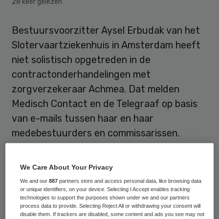
28 keer gelezen
Bestuursvoorzitter Aysel Erbudak van het
Slotervaartziekenhuis in Amsterdam heeft
niet solistisch opgetreden in de
contractonderhandelingen met
zorgverzekeraar Achmea. Dat melden
Medisch Contact en de Telegraaf op basis
van e-mails tussen haar en haar
medebestuurders en commissarissen.
Uit de gelekte e-mails blijkt volgens
We Care About Your Privacy
Medisch Contact
dat Erbudak
We and our
887
partners store and access personal data, like browsing data
medebestuurders Dees Brandjes en Jos
or unique identifiers, on your device. Selecting I Accept enables tracking
technologies to support the purposes shown under we and our partners
Beijnen doorlopend informeerde over het
process data to provide. Selecting Reject All or withdrawing your consent will
verloop van de contractonderhandelingen
disable them. If trackers are disabled, some content and ads you see may not