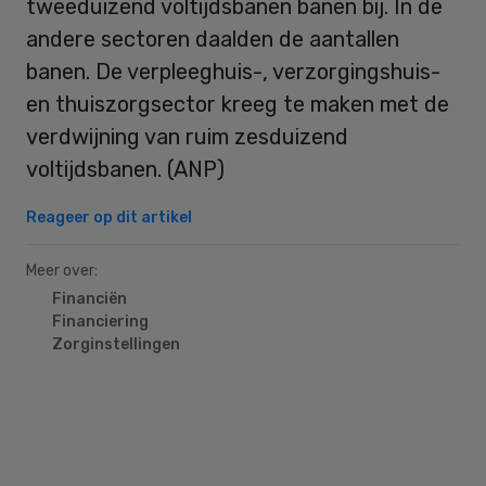
tweeduizend voltijdsbanen banen bij. In de
andere sectoren daalden de aantallen
banen. De verpleeghuis-, verzorgingshuis-
en thuiszorgsector kreeg te maken met de
verdwijning van ruim zesduizend
voltijdsbanen. (ANP)
Reageer op dit artikel
Meer over:
Financiën
Financiering
Zorginstellingen
Primary
Sidebar