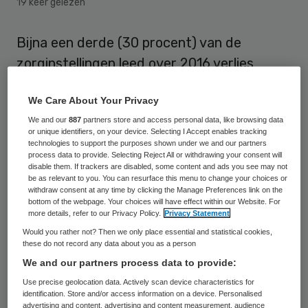
19 keer gelezen
Bijna een derde (30 procent) van de
zorginstellingen leed over 2016 verlies,
meldt het Centraal Bureau voor de
We Care About Your Privacy
Statistiek (CBS). In 2015 was dat nog geen
We and our
887
partners store and access personal data, like browsing data
kwart (24 procent). In de ziekenhuissector
or unique identifiers, on your device. Selecting I Accept enables tracking
nam het percentage verliesgevende
technologies to support the purposes shown under we and our partners
process data to provide. Selecting Reject All or withdrawing your consent will
instellingen weliswaar af, maar het aandeel
disable them. If trackers are disabled, some content and ads you see may not
be as relevant to you. You can resurface this menu to change your choices or
verliesgevende instellingen was in de
withdraw consent at any time by clicking the Manage Preferences link on the
bottom of the webpage. Your choices will have effect within our Website. For
verpleeghuis-, verzorgingshuis- en
more details, refer to our Privacy Policy.
Privacy Statement
thuiszorgsector 39 procent.
Would you rather not? Then we only place essential and statistical cookies,
these do not record any data about you as a person
In de vier zorgsectoren zijn de
We and our partners process data to provide:
bedrijfskosten meer gestegen dan de
Use precise geolocation data. Actively scan device characteristics for
identification. Store and/or access information on a device. Personalised
bedrijfsopbrengsten, aldus het CBS. De
advertising and content, advertising and content measurement, audience