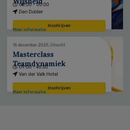
Wijsheid
00:00 - 00:00
Den Dolder
Inschrijven
Meer informatie
16 december 2025, Utrecht
Masterclass
Teamdynamiek
09:00 - 16:30
Van der Valk Hotel
Inschrijven
Meer informatie