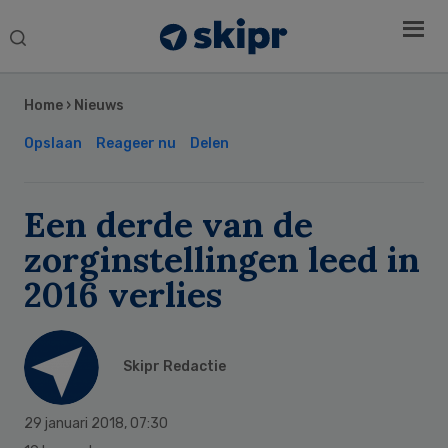
Search
this
Secondary
website
Sidebar
Home
›
Nieuws
Opslaan
Reageer nu
Delen
Een derde van de
zorginstellingen leed in
2016 verlies
Skipr Redactie
29 januari 2018
,
07:30