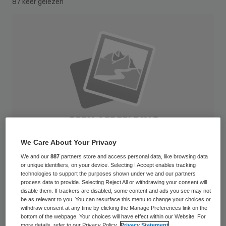
87 keer gelezen
We Care About Your Privacy
We and our
887
partners store and access personal data, like browsing data
or unique identifiers, on your device. Selecting I Accept enables tracking
technologies to support the purposes shown under we and our partners
492107546
process data to provide. Selecting Reject All or withdrawing your consent will
disable them. If trackers are disabled, some content and ads you see may not
be as relevant to you. You can resurface this menu to change your choices or
Het aantal verlieslijdende organisaties in de
withdraw consent at any time by clicking the Manage Preferences link on the
bottom of the webpage. Your choices will have effect within our Website. For
Verpleeg-, Verzorgingshuizen en Thuiszorg
more details, refer to our Privacy Policy.
Privacy Statement