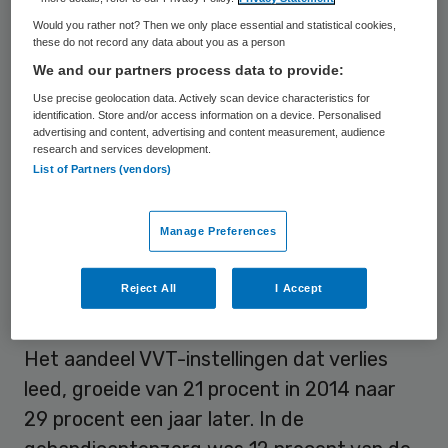
(VVT) en Gehandicaptenzorg (GHZ) is in
Would you rather not? Then we only place essential and statistical cookies,
these do not record any data about you as a person
2015 toegenomen naar 160. Dat zijn er 46
We and our partners process data to provide:
meer dan in 2014. In de VVT is 29 procent
Use precise geolocation data. Actively scan device characteristics for
van de aanbieders verlieslijdend, een groei
identification. Store and/or access information on a device. Personalised
advertising and content, advertising and content measurement, audience
van 8 procent.
research and services development.
List of Partners (vendors)
Dat constateert het
Centraal Bureau voor
de Statistiek (CBS).
Vooral kleinere
Manage Preferences
aanbieders zijn kwetsbaar. Ruim de helft
van de verliesgevende instellingen had een
Reject All
I Accept
omzet kleiner dan 10 miljoen euro.
Het aandeel VVT-instellingen dat verlies
leed, groeide van 21 procent in 2014 naar
29 procent een jaar later. In de