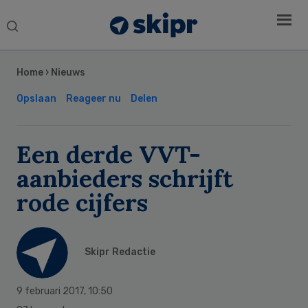
Search
this
Secondary
website
Sidebar
Home
›
Nieuws
Opslaan
Reageer nu
Delen
Een derde VVT-
aanbieders schrijft
rode cijfers
Skipr Redactie
9 februari 2017
,
10:50