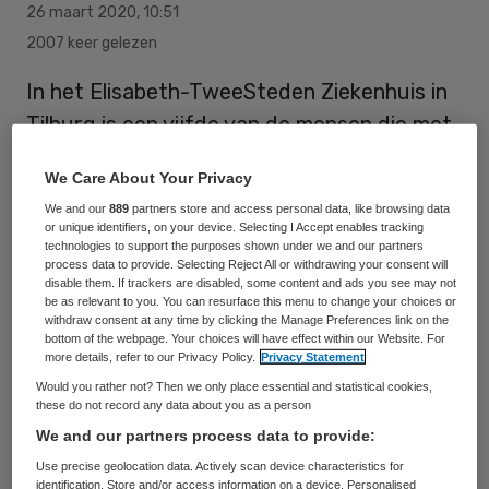
26 maart 2020
,
10:51
2007 keer gelezen
In het Elisabeth-TweeSteden Ziekenhuis in
Tilburg is een vijfde van de mensen die met
het coronavirus zijn opgenomen aan de
We Care About Your Privacy
gevolgen ervan overleden. Dat maakte
We and our
889
partners store and access personal data, like browsing data
arts-microbioloog en viroloog Jean-Luc
or unique identifiers, on your device. Selecting I Accept enables tracking
technologies to support the purposes shown under we and our partners
Murk in het tv-programma Jinek bekend.
process data to provide. Selecting Reject All or withdrawing your consent will
disable them. If trackers are disabled, some content and ads you see may not
be as relevant to you. You can resurface this menu to change your choices or
withdraw consent at any time by clicking the Manage Preferences link on the
Murk, die werkzaam is in het ziekenhuis, gaf
bottom of the webpage. Your choices will have effect within our Website. For
more details, refer to our Privacy Policy.
Privacy Statement
bij Jinek een beeld van de eerste honderd
Would you rather not? Then we only place essential and statistical cookies,
coronapatiënten die er zijn opgenomen. Van
these do not record any data about you as a person
hen zijn er twintig overleden. De
We and our partners process data to provide:
gemiddelde leeftijd van de opgenomen
Use precise geolocation data. Actively scan device characteristics for
identification. Store and/or access information on a device. Personalised