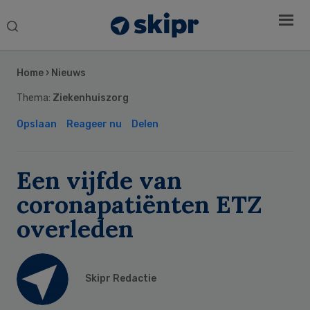
Search
this
Secondary
website
Sidebar
Home
›
Nieuws
Thema:
Ziekenhuiszorg
Opslaan
Reageer nu
Delen
Een vijfde van
coronapatiënten ETZ
overleden
Skipr Redactie