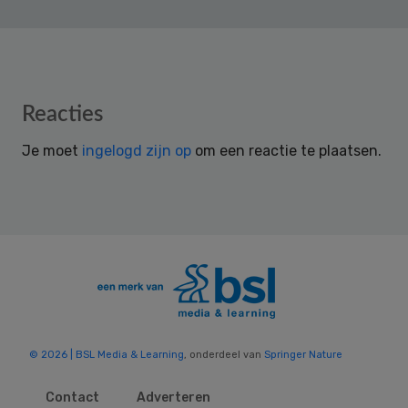
Reader
Reacties
Interactions
Je moet
ingelogd zijn op
om een reactie te plaatsen.
© 2026 | BSL Media & Learning
, onderdeel van
Springer Nature
Contact
Adverteren