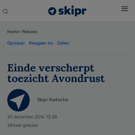
Search
this
Secondary
website
Sidebar
Home
›
Nieuws
Opslaan
Reageer nu
Delen
Einde verscherpt
toezicht Avondrust
Skipr Redactie
29 december 2016
,
13:38
28 keer gelezen