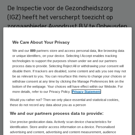
De Inspectie voor de Gezondheidszorg
(IGZ) heeft het verscherpt toezicht op
zorgaanbieder Avondrust B.V te Opheusden
(Avondrust) beëindigd. De inspectie heeft
We Care About Your Privacy
vastgesteld dat de instelling de zorg heeft
We and our
889
partners store and access personal data, like browsing data
verbeterd.
or unique identifiers, on your device. Selecting I Accept enables tracking
technologies to support the purposes shown under we and our partners
process data to provide. Selecting Reject All or withdrawing your consent will
Begin september stelde de Inspectie
disable them. If trackers are disabled, some content and ads you see may not
Avondrust voor een periode van vier
be as relevant to you. You can resurface this menu to change your choices or
withdraw consent at any time by clicking the Manage Preferences link on the
maanden onder
verscherpt toezicht
. Er
bottom of the webpage. Your choices will have effect within our Website. For
more details, refer to our Privacy Policy.
Privacy Statement
waren namelijk tekortkomingen op het
Would you rather not? Then we only place essential and statistical cookies,
gebied van kwaliteit en veiligheid,
these do not record any data about you as a person
cliëntdossiers, deskundigheid en inzet
We and our partners process data to provide:
personeel, medicatieveiligheid en
Use precise geolocation data. Actively scan device characteristics for
identification. Store and/or access information on a device. Personalised
vrijheidsbeperking. Avondrust kreeg vier
advertising and content, advertising and content measurement, audience