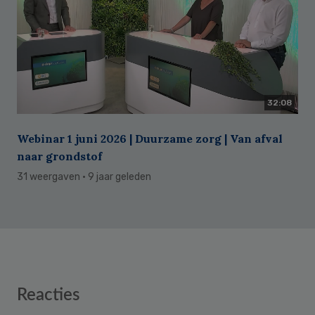
32:08
Webinar 1 juni 2026 | Duurzame zorg | Van afval
naar grondstof
31 weergaven
· 9 jaar geleden
Reader
Reacties
Interactions