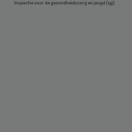
Inspectie voor de gezondheidszorg en jeugd (igj)
Primary
Sidebar