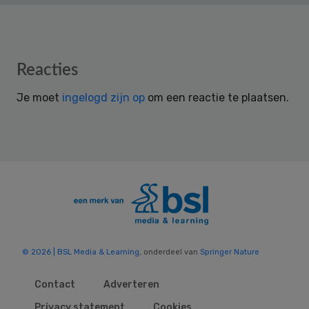
Reader
Reacties
Interactions
Je moet
ingelogd zijn op
om een reactie te plaatsen.
© 2026 | BSL Media & Learning
, onderdeel van
Springer Nature
Contact
Adverteren
Privacy statement
Cookies