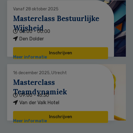
Vanaf 28 oktober 2025
Masterclass Bestuurlijke
Wijsheid
00:00 - 00:00
Den Dolder
Inschrijven
Meer informatie
16 december 2025, Utrecht
Masterclass
Teamdynamiek
09:00 - 16:30
Van der Valk Hotel
Inschrijven
Meer informatie