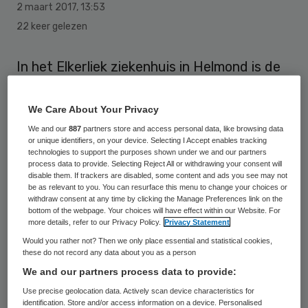
2 maart 2017
,
13:53
22 keer gelezen
In het Elkerliek ziekenhuis in Helmond is de
VRE-bacterie aangetroffen bij drie
patiënten. Het ziekenhuis neemt
We Care About Your Privacy
maatregelen om verspreiding te voorkomen.
We and our
887
partners store and access personal data, like browsing data
or unique identifiers, on your device. Selecting I Accept enables tracking
technologies to support the purposes shown under we and our partners
De VRE-positieve patiënten die nog in het
process data to provide. Selecting Reject All or withdrawing your consent will
disable them. If trackers are disabled, some content and ads you see may not
ziekenhuis zijn, liggen alleen op een kamer.
be as relevant to you. You can resurface this menu to change your choices or
withdraw consent at any time by clicking the Manage Preferences link on the
Voor de verpleging van deze patiënten
bottom of the webpage. Your choices will have effect within our Website. For
gelden voor medewerkers speciale
more details, refer to our Privacy Policy.
Privacy Statement
Would you rather not? Then we only place essential and statistical cookies,
maatregelen zoals handschoenen en
these do not record any data about you as a person
schorten dragen. Zodra een kamer vrijkomt
We and our partners process data to provide:
na ontslag van een patiënt met VRE wordt
Use precise geolocation data. Actively scan device characteristics for
identification. Store and/or access information on a device. Personalised
deze pas na grondige reiniging weer