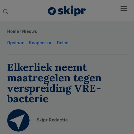
Search
this
Secondary
website
Sidebar
Home
›
Nieuws
Opslaan
Reageer nu
Delen
Elkerliek neemt
maatregelen tegen
verspreiding VRE-
bacterie
Skipr Redactie