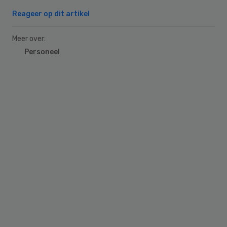
Reageer op dit artikel
Meer over:
Personeel
Primary
Sidebar