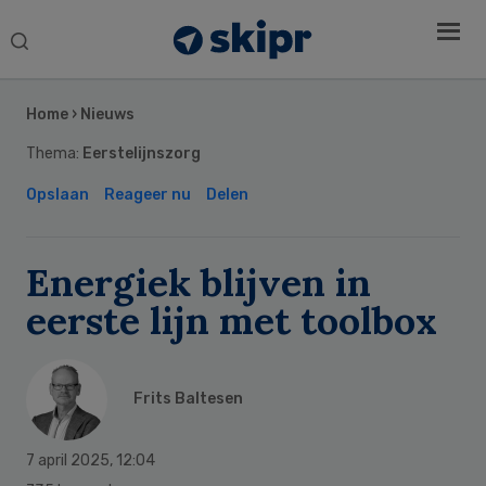
Search
this
Secondary
website
Sidebar
Home
›
Nieuws
Thema:
Eerstelijnszorg
Opslaan
Reageer nu
Delen
Energiek blijven in
eerste lijn met toolbox
Frits Baltesen
7 april 2025
,
12:04