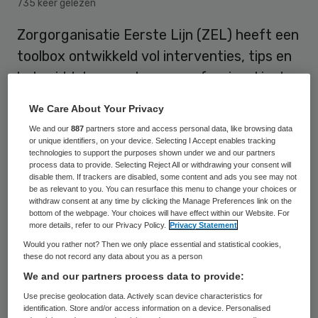
735 keer gelezen
Zorgorganisatie Eerste Lijn (ZEL) heeft een
toolbox ontwikkeld vol interventies, tips en
hulpmiddelen om als zorgprofessional in de
eerste lijn “energieker” te kunnen werken.
We Care About Your Privacy
We and our
887
partners store and access personal data, like browsing data
or unique identifiers, on your device. Selecting I Accept enables tracking
Eerstelijns zorgverleners kunnen het
technologies to support the purposes shown under we and our partners
process data to provide. Selecting Reject All or withdrawing your consent will
eenvoudig toepassen in hun werk en
disable them. If trackers are disabled, some content and ads you see may not
privéleven, aldus ZEL. De initiatiefnemers
be as relevant to you. You can resurface this menu to change your choices or
withdraw consent at any time by clicking the Manage Preferences link on the
baseren hun oordeel op het gebruik bij
bottom of the webpage. Your choices will have effect within our Website. For
more details, refer to our Privacy Policy.
Privacy Statement
huisartspraktijken die zijn aangesloten bij
Would you rather not? Then we only place essential and statistical cookies,
het Fonds Achterstandswijken in de regio
these do not record any data about you as a person
Westland, Schieland en Delfland.
We and our partners process data to provide:
Use precise geolocation data. Actively scan device characteristics for
Tien huisartsenpraktijken uit Westland,
identification. Store and/or access information on a device. Personalised