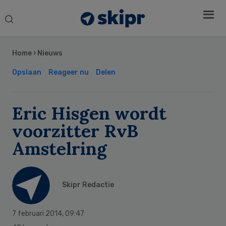
Search
this
Secondary
website
Sidebar
Home
›
Nieuws
Opslaan
Reageer nu
Delen
Eric Hisgen wordt
voorzitter RvB
Amstelring
Skipr Redactie
7 februari 2014
,
09:47