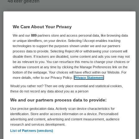
48 keer gelezen
We Care About Your Privacy
We and our
889
partners store and access personal data, like browsing data
or unique identifiers, on your device. Selecting I Accept enables tracking
technologies to support the purposes shown under we and our partners
process data to provide. Selecting Reject All or withdrawing your consent will
disable them. If trackers are disabled, some content and ads you see may not
be as relevant to you. You can resurface this menu to change your choices or
withdraw consent at any time by clicking the Manage Preferences link on the
bottom of the webpage. Your choices will have effect within our Website. For
more details, refer to our Privacy Policy.
Privacy Statement
Would you rather not? Then we only place essential and statistical cookies,
these do not record any data about you as a person
We and our partners process data to provide:
Use precise geolocation data. Actively scan device characteristics for
Eric Hisgen treedt per 1 april 2014 aan als
identification. Store and/or access information on a device. Personalised
advertising and content, advertising and content measurement, audience
voorzitter raad van bestuur van Stichting
research and services development.
Amstelring Groep. Hij volgt Rob van Dam op
List of Partners (vendors)