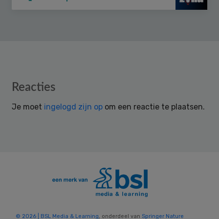
Reader
Reacties
Interactions
Je moet
ingelogd zijn op
om een reactie te plaatsen.
© 2026 | BSL Media & Learning
, onderdeel van
Springer Nature