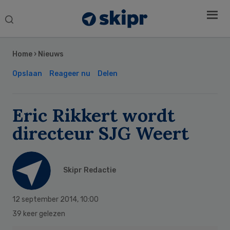
Search
this
Secondary
website
Sidebar
Home
›
Nieuws
Opslaan
Reageer nu
Delen
Eric Rikkert wordt
directeur SJG Weert
Skipr Redactie
12 september 2014
,
10:00
39 keer gelezen