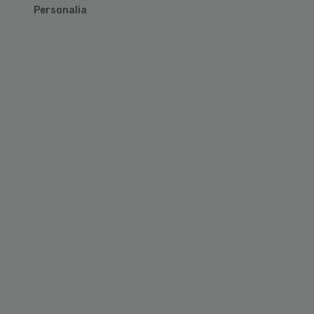
Personalia
Primary
Sidebar