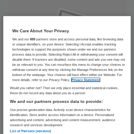
We Care About Your Privacy
We and our
889
partners store and access personal data, like browsing data
or unique identifiers, on your device. Selecting I Accept enables tracking
technologies to support the purposes shown under we and our partners
process data to provide. Selecting Reject All or withdrawing your consent will
disable them. If trackers are disabled, some content and ads you see may not
be as relevant to you. You can resurface this menu to change your choices or
withdraw consent at any time by clicking the Manage Preferences link on the
bottom of the webpage. Your choices will have effect within our Website. For
more details, refer to our Privacy Policy.
Privacy Statement
Would you rather not? Then we only place essential and statistical cookies,
these do not record any data about you as a person
Eric Rikkert is benoemd tot algemeen
We and our partners process data to provide:
directeur van SJG Weert. Vanaf 1 januari
Use precise geolocation data. Actively scan device characteristics for
identification. Store and/or access information on a device. Personalised
2015 vormt Rikkert samen met Max Visser,
advertising and content, advertising and content measurement, audience
directeur zorg, de raad van bestuur van
research and services development.
List of Partners (vendors)