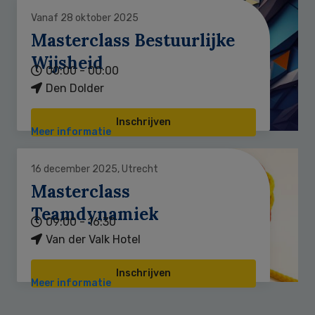
Vanaf 28 oktober 2025
Masterclass Bestuurlijke
Wijsheid
00:00 - 00:00
Den Dolder
Inschrijven
Meer informatie
16 december 2025, Utrecht
Masterclass
Teamdynamiek
09:00 - 16:30
Van der Valk Hotel
Inschrijven
Meer informatie