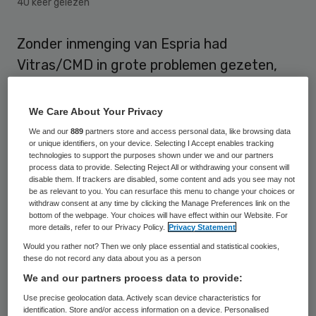
40 keer gelezen
Zonder inmenging van Espria had
Vitras/CMD in grote problemen gezeten,
meent John Kauffeld, lid van de raad van
bestuur van Espria. Onlangs verweten
We Care About Your Privacy
Utrechtse gemeenten Espria dat de
We and our
889
partners store and access personal data, like browsing data
or unique identifiers, on your device. Selecting I Accept enables tracking
fusiedrift alleen maar gemeenschapsgeld
technologies to support the purposes shown under we and our partners
zou kosten. Kauffeld verwerpt dit verwijt in
process data to provide. Selecting Reject All or withdrawing your consent will
disable them. If trackers are disabled, some content and ads you see may not
een interview met Skipr.
be as relevant to you. You can resurface this menu to change your choices or
withdraw consent at any time by clicking the Manage Preferences link on the
bottom of the webpage. Your choices will have effect within our Website. For
more details, refer to our Privacy Policy.
Privacy Statement
Geen bijdrage overheid
Would you rather not? Then we only place essential and statistical cookies,
these do not record any data about you as a person
“Zonder inmenging van
Espria
hadden
We and our partners process data to provide:
Stichting Integra en Kruiswerk West-
Use precise geolocation data. Actively scan device characteristics for
identification. Store and/or access information on a device. Personalised
Veluwe nu niet meer bestaan en had