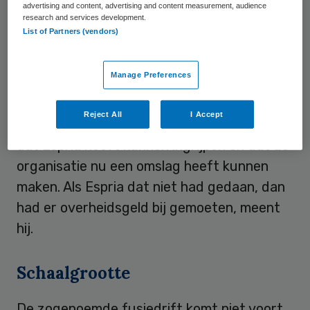
advertising and content, advertising and content measurement, audience
Vitras/CMD
in grote problemen gezeten. De
research and services development.
List of Partners (vendors)
overheid heeft nooit een
dubbeltje hoeven
bijdragen
aan de redding van deze
Manage Preferences
organisaties,” stelt
Kauffeld
in een interview
met Skipr. Ook Philadelphia dreigde over de
Reject All
I Accept
rand van de afgrond te vallen. Kauffeld is blij
dat Espria heeft kunnen ingrijpen en dat de
organisatie nu een omslag heeft kunnen
maken. Als Espria dat niet had gedaan, dan
had er overheidsgeld bij gemoeten, meent
hij.
Schaalgrootte
De zogenoemde fusiedrift komt niet voort