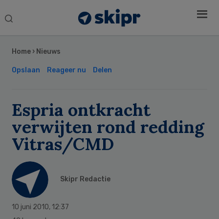
Search
this
Secondary
website
Sidebar
Home
›
Nieuws
Opslaan
Reageer nu
Delen
Espria ontkracht
verwijten rond redding
Vitras/CMD
Skipr Redactie
10 juni 2010
,
12:37