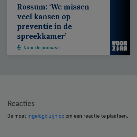
Rossum: ‘We missen
veel kansen op
preventie in de
spreekkamer’
Naar de podcast
Reader
Reacties
Interactions
Je moet
ingelogd zijn op
om een reactie te plaatsen.