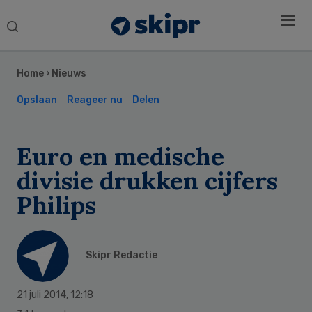
Search
this
Secondary
website
Sidebar
Home
›
Nieuws
Opslaan
Reageer nu
Delen
Euro en medische
divisie drukken cijfers
Philips
Skipr Redactie
21 juli 2014
,
12:18