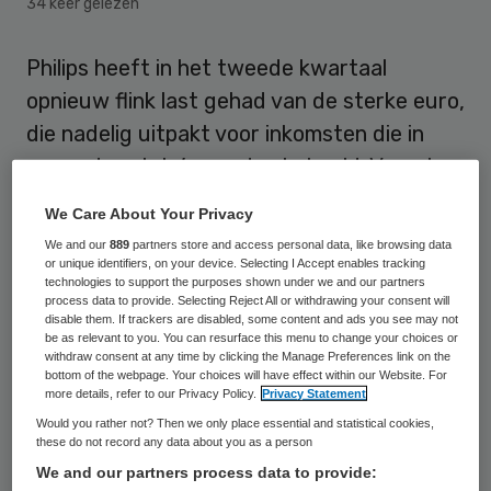
34 keer gelezen
Philips heeft in het tweede kwartaal
opnieuw flink last gehad van de sterke euro,
die nadelig uitpakt voor inkomsten die in
vreemde valuta’s worden behaald. Vooral
daardoor daalde de omzet met 6 procent
We Care About Your Privacy
tot 5,3 miljard euro, een sterkere afname
We and our
889
partners store and access personal data, like browsing data
dan analisten gemiddeld hadden voorzien.
or unique identifiers, on your device. Selecting I Accept enables tracking
technologies to support the purposes shown under we and our partners
Dat maakte het elektronicaconcern
process data to provide. Selecting Reject All or withdrawing your consent will
disable them. If trackers are disabled, some content and ads you see may not
maandag bekend.
be as relevant to you. You can resurface this menu to change your choices or
withdraw consent at any time by clicking the Manage Preferences link on the
bottom of the webpage. Your choices will have effect within our Website. For
Volgens topman Frans van Houten werd
more details, refer to our Privacy Policy.
Privacy Statement
Philips in het tweede kwartaal nog altijd
Would you rather not? Then we only place essential and statistical cookies,
these do not record any data about you as a person
geplaagd door zwakke
We and our partners process data to provide:
marktomstandigheden. Daarnaast leed de