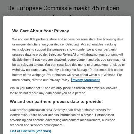
De Europese Commissie maakt 45 miljoen
euro vrij voor onderzoek naar het zikavirus
en andere infectieziekten die door muggen
We Care About Your Privacy
worden verspreid. Het geld wordt gestoken
We and our
889
partners store and access personal data, like browsing data
in onderzoek naar behandelingen,
or unique identifiers, on your device. Selecting I Accept enables tracking
technologies to support the purposes shown under we and our partners
diagnostiek en vaccins, maakte EU-
process data to provide. Selecting Reject All or withdrawing your consent will
disable them. If trackers are disabled, some content and ads you see may not
commissaris Carlos Moedas (Onderzoek,
be as relevant to you. You can resurface this menu to change your choices or
Wetenschap en Innovatie) vrijdag bekend.
withdraw consent at any time by clicking the Manage Preferences link on the
bottom of the webpage. Your choices will have effect within our Website. For
more details, refer to our Privacy Policy.
Privacy Statement
Het zikavirus dook vorig jaar op in Zuid-
Would you rather not? Then we only place essential and statistical cookies,
Amerika. De meeste mensen krijgen geen
these do not record any data about you as a person
We and our partners process data to provide:
klachten, maar infectie tijdens de
Use precise geolocation data. Actively scan device characteristics for
zwangerschap kan ertoe leiden dat het kind
identification. Store and/or access information on a device. Personalised
een klein hoofd en hersenafwijkingen krijgt.
advertising and content, advertising and content measurement, audience
research and services development.
Het virus is tot nu toe vastgesteld bij 95
List of Partners (vendors)