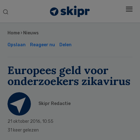
Search
this
Secondary
website
Sidebar
Home
›
Nieuws
Opslaan
Reageer nu
Delen
Europees geld voor
onderzoekers zikavirus
Skipr Redactie
21 oktober 2016
,
10:55
31 keer gelezen