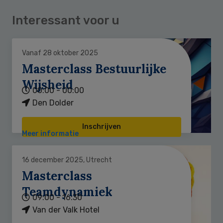
Interessant voor u
Vanaf 28 oktober 2025
Masterclass Bestuurlijke
Wijsheid
00:00 - 00:00
Den Dolder
Inschrijven
Meer informatie
16 december 2025, Utrecht
Masterclass
Teamdynamiek
09:00 - 16:30
Van der Valk Hotel