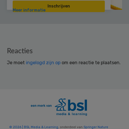
Inschrijven
Meer informatie
Reader
Reacties
Interactions
Je moet
ingelogd zijn op
om een reactie te plaatsen.
© 2026 | BSL Media & Learning
, onderdeel van
Springer Nature