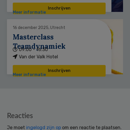
Inschrijven
Meer informatie
16 december 2025, Utrecht
Masterclass
Teamdynamiek
09:00 - 16:30
Van der Valk Hotel
Inschrijven
Meer informatie
Reader
Reacties
Interactions
Je moet
ingelogd zijn op
om een reactie te plaatsen.