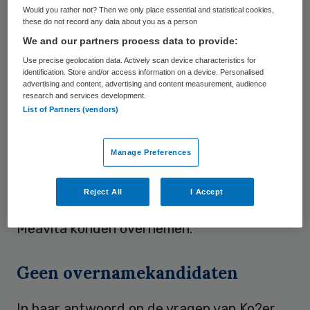
Would you rather not? Then we only place essential and statistical cookies,
hebben ingediend. Volgens de klagers,
these do not record any data about you as a person
waaronder thuiszorgaanbieder Zorgzaak,
We and our partners process data to provide:
komt de
37 miljoen euro steun
aan
HWWz
Use precise geolocation data. Actively scan device characteristics for
identification. Store and/or access information on a device. Personalised
en
TZG
neer op concurrentievervalsing en is
advertising and content, advertising and content measurement, audience
research and services development.
de steunverlening derhalve strijdig met het
List of Partners (vendors)
Europese mededingingsrecht. Ook hebben
de klagers twijfels over de gang van zaken
Manage Preferences
bij het faillissement van Meavita. Volgens de
klagende partijen is destijds niet bekeken of
Reject All
I Accept
andere aanbieders de zorgverlening van
Meavita konden overnemen.
Geen overnamekandidaten
In haar antwoord op de vragen van Ko?er