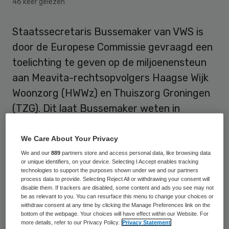
46 keer gelezen
Staatssecretaris Bussemaker van VWS is
door de Europese Commissie gevraagd een
toelichting te geven op de miljoenensteun
aan Meavita-rechtsopvolgers Haagse Wijk
Woonzorg (HWWz) en Thuiszorg Groningen
(TZG). Dit laat Bussemaker weten in
antwoord op vragen van D66-Kamerlid Ko?
er Kaya.
We Care About Your Privacy
We and our
889
partners store and access personal data, like browsing data
or unique identifiers, on your device. Selecting I Accept enables tracking
Concurrentievervalsing
technologies to support the purposes shown under we and our partners
process data to provide. Selecting Reject All or withdrawing your consent will
disable them. If trackers are disabled, some content and ads you see may not
Het verzoek om informatie vloeit voort uit
be as relevant to you. You can resurface this menu to change your choices or
withdraw consent at any time by clicking the Manage Preferences link on the
de klacht die enkele Nederlandse
bottom of the webpage. Your choices will have effect within our Website. For
more details, refer to our Privacy Policy.
Privacy Statement
zorgaanbieders bij de Europese Commissie