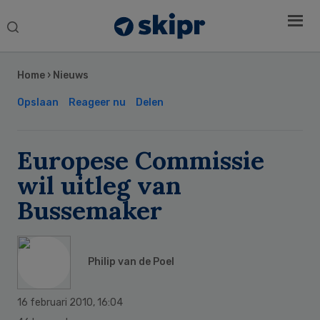
Search
this
Secondary
website
Sidebar
Home
›
Nieuws
Opslaan
Reageer nu
Delen
Europese Commissie
wil uitleg van
Bussemaker
Philip van de Poel
16 februari 2010
,
16:04