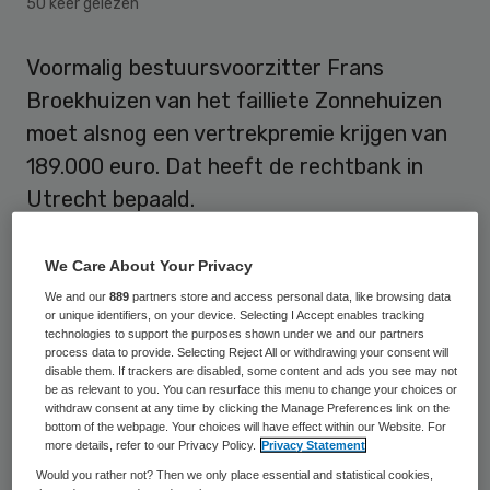
50 keer gelezen
Voormalig bestuursvoorzitter Frans
Broekhuizen van het failliete Zonnehuizen
moet alsnog een vertrekpremie krijgen van
189.000 euro. Dat heeft de rechtbank in
Utrecht bepaald.
Het verzoek van curator Marie José Cools
We Care About Your Privacy
om het bedrag niet uit te keren, maar te
We and our
889
partners store and access personal data, like browsing data
verrekenen met de miljoenenclaim die nog
or unique identifiers, on your device. Selecting I Accept enables tracking
technologies to support the purposes shown under we and our partners
volgt is afgewezen,
zo schrijft het
process data to provide. Selecting Reject All or withdrawing your consent will
disable them. If trackers are disabled, some content and ads you see may not
Financieel Dagblad
. Broekhuizen spande
be as relevant to you. You can resurface this menu to change your choices or
withdraw consent at any time by clicking the Manage Preferences link on the
een kortgeding in om zijn geld op te eisen.
bottom of the webpage. Your choices will have effect within our Website. For
En hij won. De failliete zorginstelling moet
more details, refer to our Privacy Policy.
Privacy Statement
Would you rather not? Then we only place essential and statistical cookies,
de vertrekpremie binnen twee weken