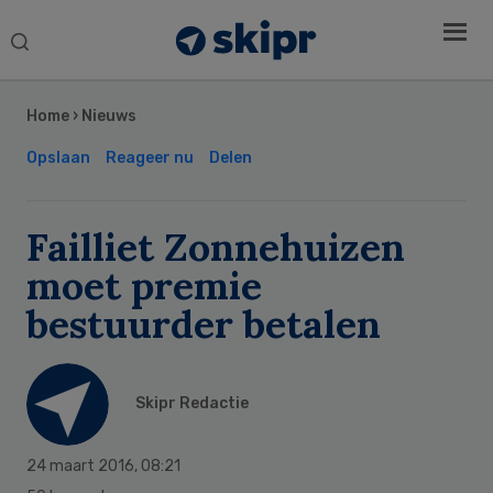
Search
this
Secondary
website
Sidebar
Home
›
Nieuws
Opslaan
Reageer nu
Delen
Failliet Zonnehuizen
moet premie
bestuurder betalen
Skipr Redactie
24 maart 2016
,
08:21