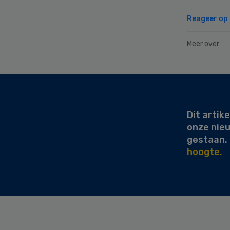
Reageer op d
Meer over:
Secondary
Sidebar
Dit artike
onze nie
gestaan.
hoogte.