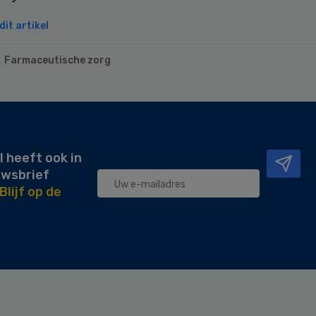
it artikel
Farmaceutische zorg
l heeft ook in
uwsbrief
Blijf op de