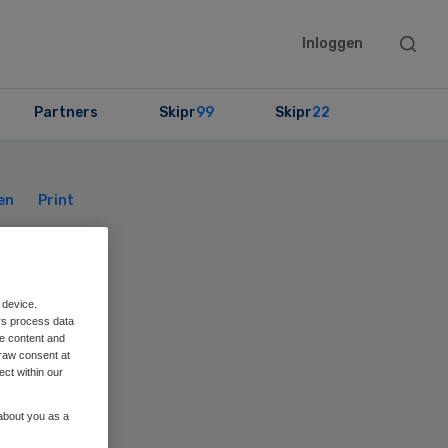
Searc
Inloggen
this
websit
Partners
Skipr
99
Skipr
22
Primary
Sidebar
en
Print
 device.
rs process data
me content and
raw consent at
ect within our
 about you as a