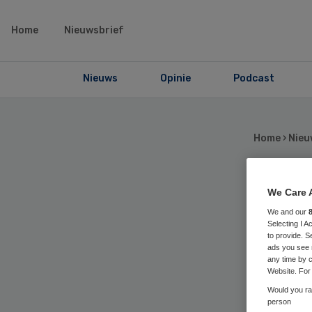
Home
Nieuwsbrief
Nieuws
Opinie
Podcast
Home
›
Nieu
We Care 
Fa
We and our
Selecting I 
hu
to provide. S
ads you see 
any time by c
he
Website. For 
Would you rat
person