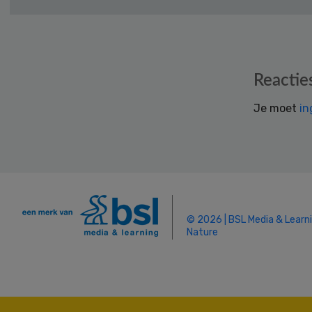
Reader
Reactie
Interactions
Je moet
in
© 2026 | BSL Media & Learn
Nature