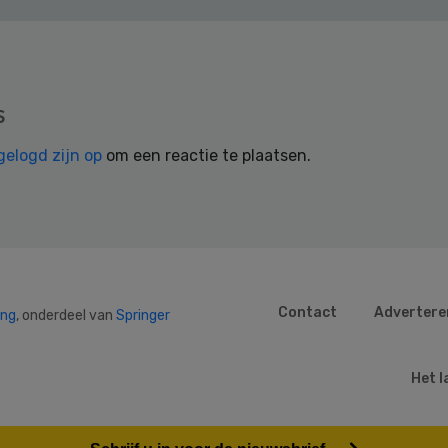
s
gelogd zijn op
om een reactie te plaatsen.
Contact
Advertere
ing
, onderdeel van
Springer
Het l