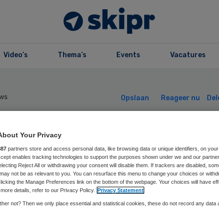
Video’s
Thema’s
Events
Vacatures
ws
Opslaan
Reageer nu
Del
About Your Privacy
rmaceut zegt
887
partners store and access personal data, like browsing data or unique identifiers, on your
Accept enables tracking technologies to support the purposes shown under we and our partne
iswerk gedaan te
electing Reject All or withdrawing your consent will disable them. If trackers are disabled, so
may not be as relevant to you. You can resurface this menu to change your choices or withd
licking the Manage Preferences link on the bottom of the webpage. Your choices will have eff
bben
more details, refer to our Privacy Policy.
Privacy Statement
her not? Then we only place essential and statistical cookies, these do not record any data