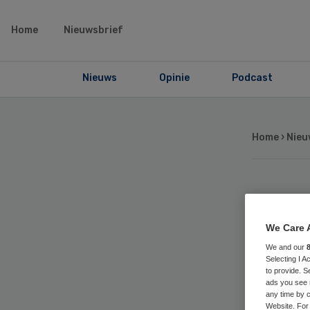
Home
Nieuwsbrief
Nieuws
Opinie
Podcast
Home
›
Nieu
Fa
We Care 
Sc
We and our
Selecting I 
wil
to provide. S
ads you see 
any time by c
Website. For 