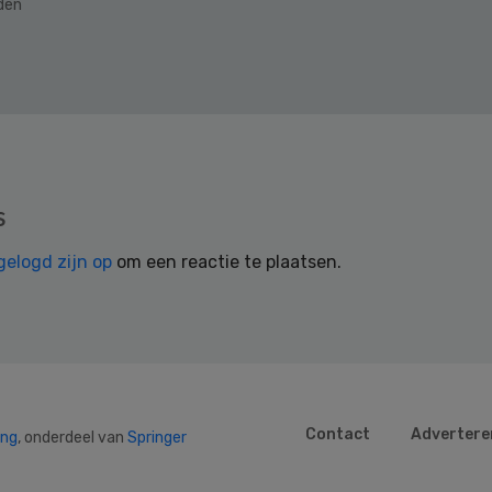
eden
s
gelogd zijn op
om een reactie te plaatsen.
Contact
Advertere
ing
, onderdeel van
Springer