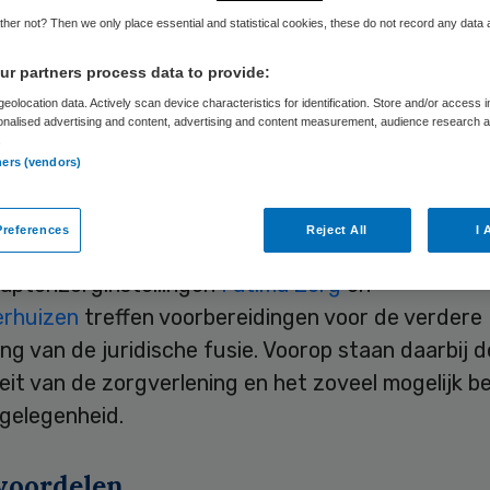
her not? Then we only place essential and statistical cookies, these do not record any data
Skipr Redactie
4 maart 2013
,
14:52
44 keer gelezen
r partners process data to provide:
eolocation data. Actively scan device characteristics for identification. Store and/or access 
onalised advertising and content, advertising and content measurement, audience research 
.
org uit Nieuw Wehl en Schreuderhuizen uit Arnh
ners (vendors)
tieverklaring ondertekend om per 1 januari 2014 
e fusie aan te gaan.
references
Reject All
I 
aptenzorginstellingen
Fatima Zorg
en
rhuizen
treffen voorbereidingen voor de verdere
g van de juridische fusie. Voorop staan daarbij d
eit van de zorgverlening en het zoveel mogelijk 
gelegenheid.
voordelen