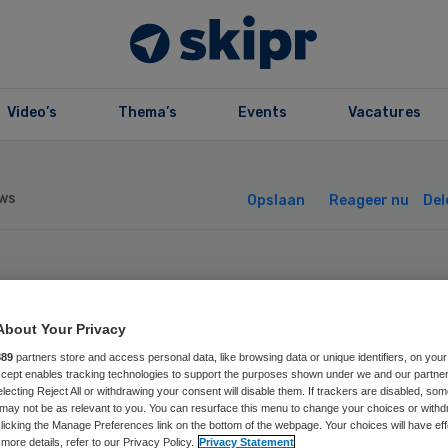
Video’s
Thema’s
Events
Vacatures
ws
Opslaan
Reageer nu
Del
tima Zorg en
About Your Privacy
hreuderhuizen
889
partners store and access personal data, like browsing data or unique identifiers, on your
Accept enables tracking technologies to support the purposes shown under we and our partne
len fuseren
electing Reject All or withdrawing your consent will disable them. If trackers are disabled, so
may not be as relevant to you. You can resurface this menu to change your choices or withd
licking the Manage Preferences link on the bottom of the webpage. Your choices will have eff
more details, refer to our Privacy Policy.
Privacy Statement