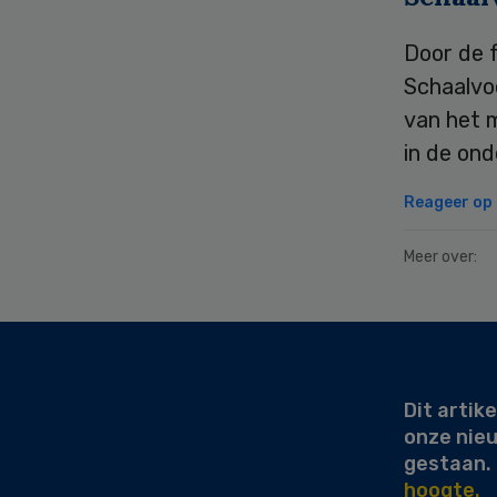
Door de f
Schaalvoo
van het 
in de on
Reageer op d
Meer over:
Secondary
Sidebar
Dit artike
onze nie
gestaan.
hoogte.