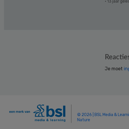
· 13 jaar gel
Reader
Reactie
Interactions
Je moet
in
© 2026 | BSL Media & Learn
Nature