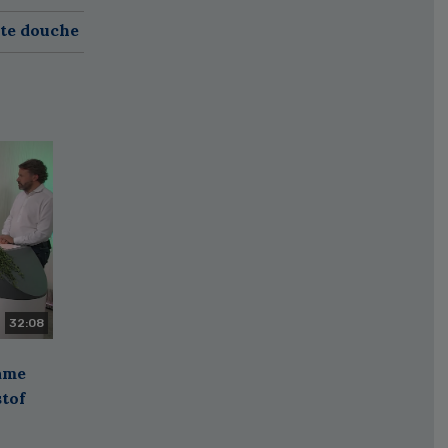
ete douche
32:08
zame
stof