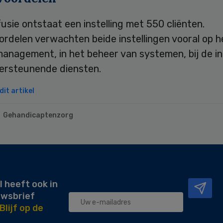
usie ontstaat een instelling met 550 cliënten.
rdelen verwachten beide instellingen vooral op h
management, in het beheer van systemen, bij de i
dersteunende diensten.
it artikel
Gehandicaptenzorg
l heeft ook in
uwsbrief
Blijf op de