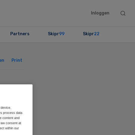
Searc
Inloggen
this
websit
Partners
Skipr
99
Skipr
22
Primary
Sidebar
en
Print
 device.
rs process data
me content and
raw consent at
ect within our