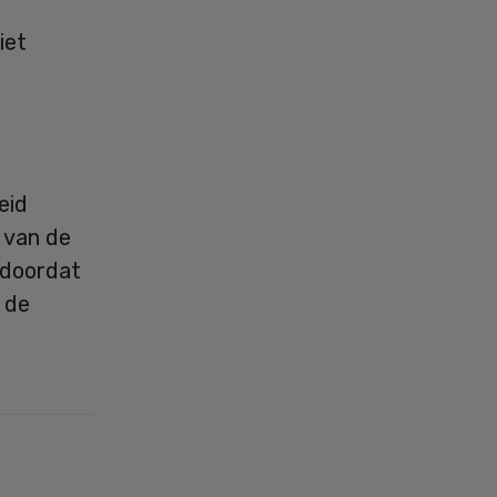
iet
eid
 van de
r doordat
 de