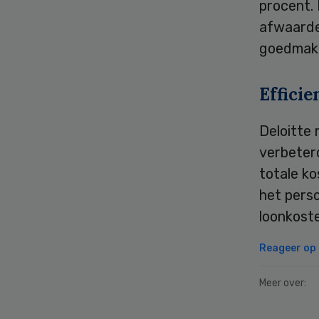
procent.
afwaarder
goedmaken
Effici
Deloitte 
verbeter
totale ko
het pers
loonkoste
Reageer op d
Meer over: