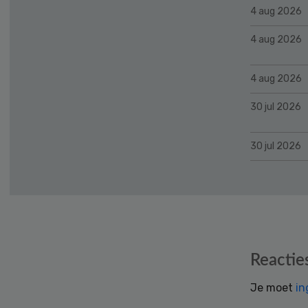
4 aug 2026
4 aug 2026
4 aug 2026
30 jul 2026
30 jul 2026
Reader
Reactie
Interactions
Je moet
in