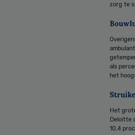
zorg te s
Bouwlu
Overigen
ambulanti
getemperd
als perce
het hoogs
Struik
Het grot
Deloitte 
10,4 pro