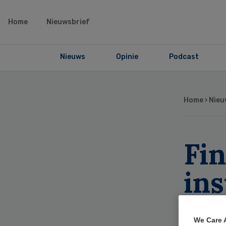
Home
Nieuwsbrief
Nieuws
Opinie
Podcast
Home
›
Nieu
Fin
ins
dr
We Care 