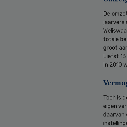
De omzet
jaarversl
Weliswaar
totale be
groot aan
Liefst 13
In 2010 
Vermog
Toch is d
eigen ve
daarvan v
instellin