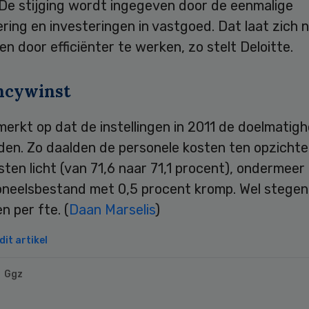
 De stijging wordt ingegeven door de eenmalige
ing en investeringen in vastgoed. Dat laat zich n
 door efficiënter te werken, zo stelt Deloitte.
encywinst
merkt op dat de instellingen in 2011 de doelmatigh
den. Zo daalden de personele kosten ten opzichte
sten licht (van 71,6 naar 71,1 procent), ondermee
oneelsbestand met 0,5 procent kromp. Wel stegen
n per fte. (
Daan Marselis
)
it artikel
Ggz