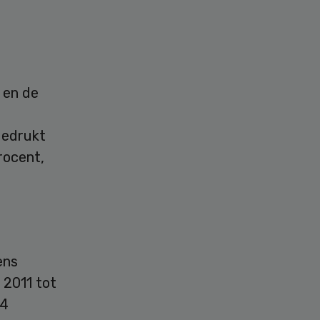
 en de
gedrukt
rocent,
ens
n 2011 tot
,4