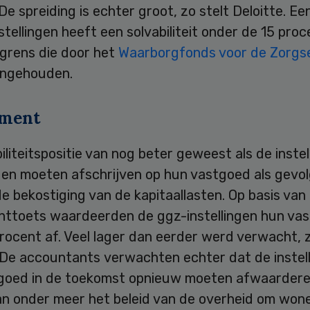
De spreiding is echter groot, zo stelt Deloitte. E
stellingen heeft een solvabiliteit onder de 15 proc
 grens die door het
Waarborgfonds voor de Zorgs
ngehouden.
rment
iliteitspositie van nog beter geweest als de instel
den moeten afschrijven op hun vastgoed als gevol
e bekostiging van de kapitaallasten. Op basis van
nttoets waardeerden de ggz-instellingen hun va
rocent af. Veel lager dan eerder werd verwacht, z
. De accountants verwachten echter dat de instel
goed in de toekomst opnieuw moeten afwaarderen
an onder meer het beleid van de overheid om won