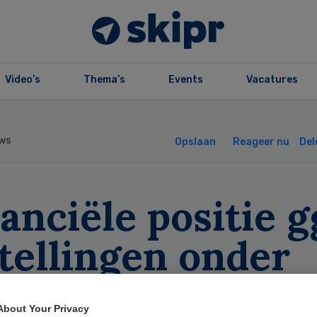
Video’s
Thema’s
Events
Vacatures
ws
Opslaan
Reageer nu
Del
anciële positie g
tellingen onder
uk
About Your Privacy