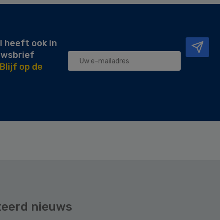
l heeft ook in
uwsbrief
Blijf op de
teerd nieuws