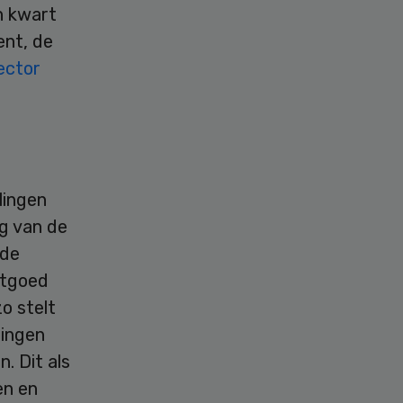
en kwart
ent, de
ector
lingen
g van de
 de
stgoed
o stelt
lingen
. Dit als
en en