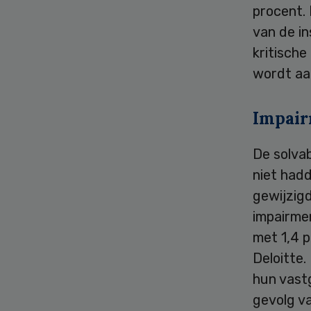
procent. 
van de in
kritische
wordt aa
Impai
De solvab
niet had
gewijzigd
impairme
met 1,4 p
Deloitte
hun vast
gevolg v