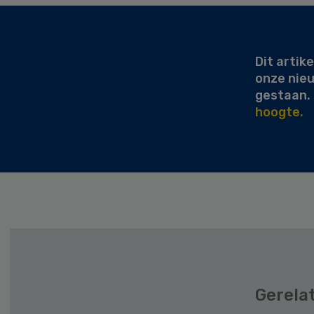
Secondary
Sidebar
Dit artike
onze nie
gestaan.
hoogte.
Gerela