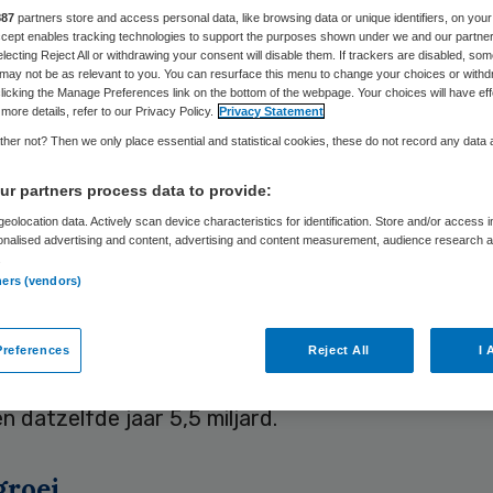
887
partners store and access personal data, like browsing data or unique identifiers, on your
Accept enables tracking technologies to support the purposes shown under we and our partne
electing Reject All or withdrawing your consent will disable them. If trackers are disabled, so
Skipr Redactie
16 augustus 2012
,
10:00
45 keer gelezen
may not be as relevant to you. You can resurface this menu to change your choices or withd
licking the Manage Preferences link on the bottom of the webpage. Your choices will have eff
more details, refer to our Privacy Policy.
Privacy Statement
her not? Then we only place essential and statistical cookies, these do not record any data
iële positie van ggz-instellingen staat onder druk.
r partners process data to provide:
 waarschuwen de accountants van Deloitte. Het 
eolocation data. Actively scan device characteristics for identification. Store and/or access 
gen met een negatief exploitatieresultaat steeg.
onalised advertising and content, advertising and content measurement, audience research 
s is de solvabiliteit in de sector verbeterd.
.
ners (vendors)
baseert zich in de analyse
op de jaarverslagen va
ggz-instellingen
. Samen waren de instellingen in 
references
Reject All
I 
omzet van 4 miljard euro. De totale kosten voor 
 datzelfde jaar 5,5 miljard.
roei