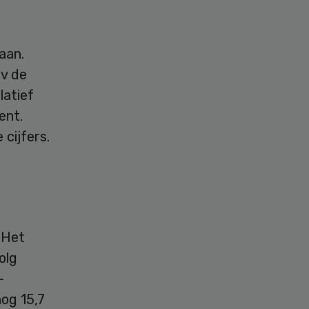
e
aan.
ov de
latief
ent.
 cijfers.
 Het
olg
-
nog 15,7