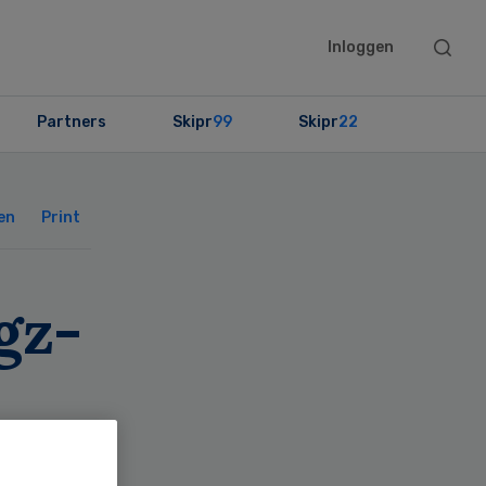
Searc
Inloggen
this
websit
Partners
Skipr
99
Skipr
22
Primary
Sidebar
en
Print
gz-