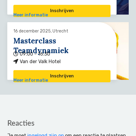
Inschrijven
Meer informatie
16 december 2025, Utrecht
Masterclass
Teamdynamiek
09:00 - 16:30
Van der Valk Hotel
Inschrijven
Meer informatie
Reader
Reacties
Interactions
Je moet
ingelogd zijn op
om een reactie te plaatsen.