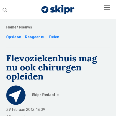
Search
this
Secondary
website
Sidebar
Home
›
Nieuws
Opslaan
Reageer nu
Delen
Flevoziekenhuis mag
nu ook chirurgen
opleiden
Skipr Redactie
29 februari 2012
,
13:09