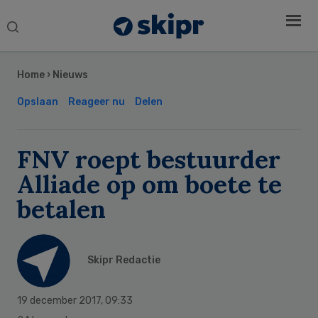
Search
this
Secondary
website
Sidebar
Home
›
Nieuws
Opslaan
Reageer nu
Delen
FNV roept bestuurder
Alliade op om boete te
betalen
Skipr Redactie
19 december 2017
,
09:33