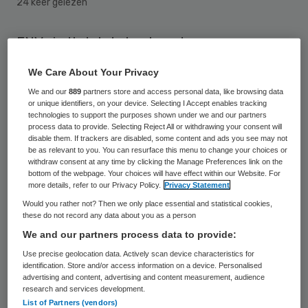
24 keer gelezen
FNV vindt dat de bestuurder van
Zorggroep Alliade de boete die Zorgkompas
We Care About Your Privacy
BV boven het hoofd hangt, zélf moet
We and our
889
partners store and access personal data, like browsing data
betalen. De Nederlandse Zorgautoriteit
or unique identifiers, on your device. Selecting I Accept enables tracking
technologies to support the purposes shown under we and our partners
(NZa) heeft de boete van 70.000 euro
process data to provide. Selecting Reject All or withdrawing your consent will
disable them. If trackers are disabled, some content and ads you see may not
opgelegd vanwege het niet melden van een
be as relevant to you. You can resurface this menu to change your choices or
withdraw consent at any time by clicking the Manage Preferences link on the
overname door Zorgkompas, dat onderdeel
bottom of the webpage. Your choices will have effect within our Website. For
is van Alliade.
more details, refer to our Privacy Policy.
Privacy Statement
Would you rather not? Then we only place essential and statistical cookies,
these do not record any data about you as a person
Zorgaanbieders moeten vooraf aan de NZa
We and our partners process data to provide:
melden als zij betrokken zijn bij een
Use precise geolocation data. Actively scan device characteristics for
overname. Zij mogen hiertoe pas
identification. Store and/or access information on a device. Personalised
advertising and content, advertising and content measurement, audience
daadwerkelijk overgaan als de
research and services development.
zorgautoriteit oordeelt dat de procedure
List of Partners (vendors)