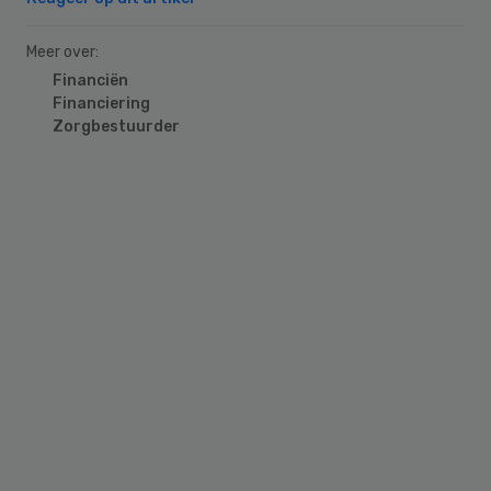
Meer over:
Financiën
Financiering
Zorgbestuurder
Primary
Sidebar