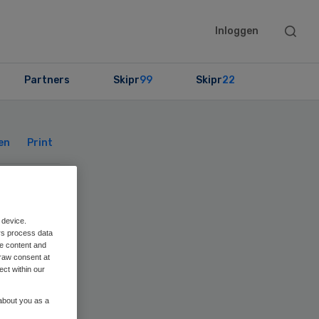
Searc
Inloggen
this
websit
Partners
Skipr
99
Skipr
22
Primary
Sidebar
en
Print
 device.
rs process data
me content and
raw consent at
ect within our
 about you as a