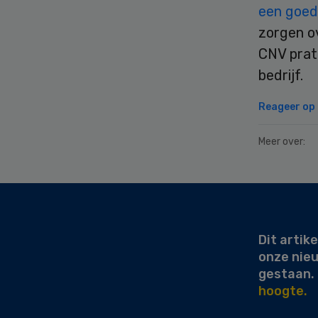
een goed
zorgen o
CNV prat
bedrijf.
Reageer op d
Meer over:
Secondary
Sidebar
Dit artike
onze nie
gestaan.
hoogte.