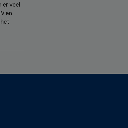
n er veel
NV en
 het