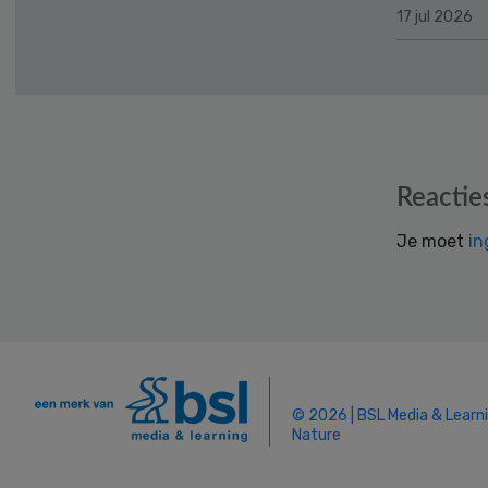
17 jul 2026
Reader
Reactie
Interactions
Je moet
in
© 2026 | BSL Media & Learn
Nature