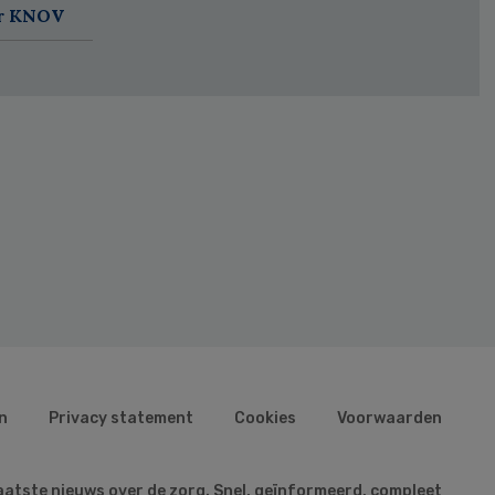
ar KNOV
n
Privacy statement
Cookies
Voorwaarden
aatste nieuws over de zorg. Snel, geïnformeerd, compleet