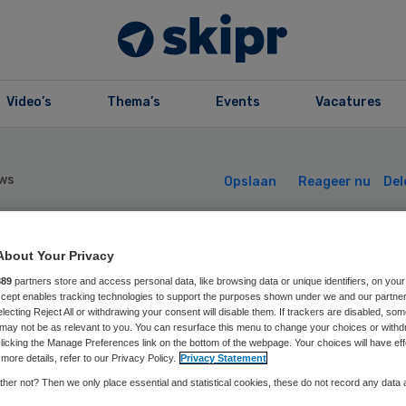
Video’s
Thema’s
Events
Vacatures
ws
Opslaan
Reageer nu
Del
V schort acties
About Your Privacy
889
partners store and access personal data, like browsing data or unique identifiers, on your
Accept enables tracking technologies to support the purposes shown under we and our partne
gen Klomp op
electing Reject All or withdrawing your consent will disable them. If trackers are disabled, so
may not be as relevant to you. You can resurface this menu to change your choices or withd
licking the Manage Preferences link on the bottom of the webpage. Your choices will have eff
more details, refer to our Privacy Policy.
Privacy Statement
her not? Then we only place essential and statistical cookies, these do not record any data