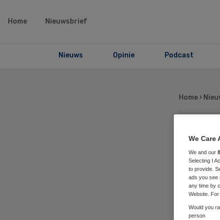
Home
Nieuwsbrief
Nieuws
Opinie
Podcast
Home
›
Nieu
FN
We Care 
We and our
Selecting I 
te
to provide. S
ads you see 
any time by c
Website. For 
Would you rat
person