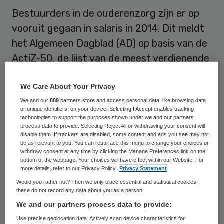
Bestuurders in de ouderenzorg zijn er op
vooruit gegaan in salaris in 2014. Dit meldt
het Algemeen Dagblad (AD) op basis van de
ActiZ-50, de lijst van de meest verdienende
zorgbestuurders. 152 Bestuurders
We Care About Your Privacy
verdienen volgens de lijst meer dan de
We and our
889
partners store and access personal data, like browsing data
premier.
or unique identifiers, on your device. Selecting I Accept enables tracking
technologies to support the purposes shown under we and our partners
Bestuursvoorzitter Wander Blaauw van
process data to provide. Selecting Reject All or withdrawing your consent will
disable them. If trackers are disabled, some content and ads you see may not
Zorgpartners Friesland voert de lijst aan,
be as relevant to you. You can resurface this menu to change your choices or
withdraw consent at any time by clicking the Manage Preferences link on the
volgens het
AD
. Zijn salaris bedroeg in 2014
bottom of the webpage. Your choices will have effect within our Website. For
more details, refer to our Privacy Policy.
Privacy Statement
bijna 393 duizend euro, drieduizend euro
Would you rather not? Then we only place essential and statistical cookies,
meer dan het jaar ervoor. Dit ondanks het
these do not record any data about you as a person
feit dat de thuiszorgtak van Zorgpartners
We and our partners process data to provide:
Friesland verlies draaide en voorbereidingen
Use precise geolocation data. Actively scan device characteristics for