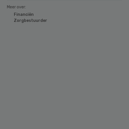
Meer over:
Financiën
Zorgbestuurder
Primary
Sidebar