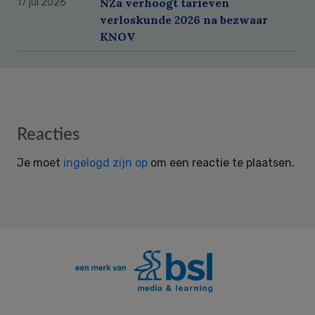
NZa verhoogt tarieven
17 jul 2026
verloskunde 2026 na bezwaar
KNOV
Reader
Reacties
Interactions
Je moet
ingelogd zijn op
om een reactie te plaatsen.