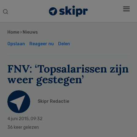
Search
this
Secondary
website
Sidebar
Home
›
Nieuws
Opslaan
Reageer nu
Delen
FNV: ‘Topsalarissen zijn
weer gestegen’
Skipr Redactie
4 juni 2015
,
09:32
36 keer gelezen