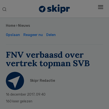
Search
this
Secondary
website
Sidebar
Home
›
Nieuws
Opslaan
Reageer nu
Delen
FNV verbaasd over
vertrek topman SVB
Skipr Redactie
16 december 2017
,
09:40
160 keer gelezen