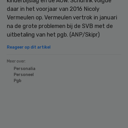
kinderbijslag en de AOW. Schurink volgde
daar in het voorjaar van 2016 Nicoly
Vermeulen op. Vermeulen vertrok in januari
na de grote problemen bij de SVB met de
uitbetaling van het pgb. (ANP/Skipr)
Reageer op dit artikel
Meer over:
Personalia
Personeel
Pgb
Primary
Sidebar