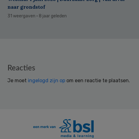
naar grondstof
31 weergaven
· 8 jaar geleden
Reader
Reacties
Interactions
Je moet
ingelogd zijn op
om een reactie te plaatsen.