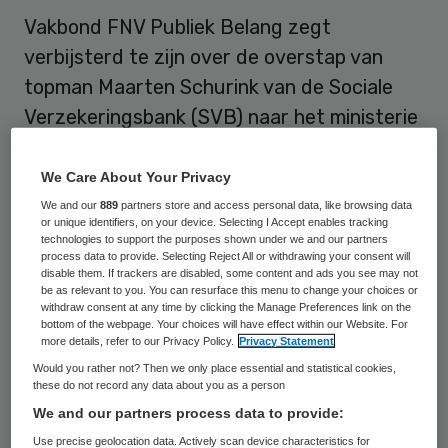
Vakbond FNV Publiek Belang zegt
verbijsterd te zijn over de overstap van
topman Maarten Schurink van de Sociale
Verzekeringsbank (SVB) naar het ministerie
van Binnenlandse Zaken en
Koninkrijksrelaties (BZK). Hij treedt
We Care About Your Privacy
vermoedelijk in maart in dienst als
We and our
889
partners store and access personal data, like browsing data
or unique identifiers, on your device. Selecting I Accept enables tracking
secretaris-generaal.
technologies to support the purposes shown under we and our partners
process data to provide. Selecting Reject All or withdrawing your consent will
disable them. If trackers are disabled, some content and ads you see may not
Schurink werkt sinds anderhalf jaar bij de
be as relevant to you. You can resurface this menu to change your choices or
withdraw consent at any time by clicking the Manage Preferences link on the
SVB.
“Hij kwam bij de SVB nadat drie
bottom of the webpage. Your choices will have effect within our Website. For
more details, refer to our Privacy Policy.
Privacy Statement
bestuurders het veld hadden moeten
Would you rather not? Then we only place essential and statistical cookies,
ruimen vanwege grote problemen met de
these do not record any data about you as a person
ICT en het persoonsgebonden budget (pgb).
We and our partners process data to provide:
Schurink zou de organisatie klaarmaken
Use precise geolocation data. Actively scan device characteristics for