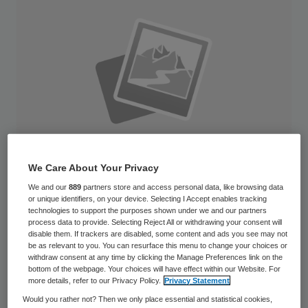
We Care About Your Privacy
We and our
889
partners store and access personal data, like browsing data
or unique identifiers, on your device. Selecting I Accept enables tracking
technologies to support the purposes shown under we and our partners
process data to provide. Selecting Reject All or withdrawing your consent will
GGD Hollands Noorden moet vanaf 2015
disable them. If trackers are disabled, some content and ads you see may not
jaarlijks ruim twee miljoen euro besparen
be as relevant to you. You can resurface this menu to change your choices or
withdraw consent at any time by clicking the Manage Preferences link on the
door een samenloop van
bottom of the webpage. Your choices will have effect within our Website. For
more details, refer to our Privacy Policy.
Privacy Statement
bezuinigingsoperaties van de gemeenten.
Would you rather not? Then we only place essential and statistical cookies,