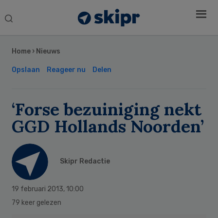
Search
this
Secondary
website
Sidebar
Home
›
Nieuws
Opslaan
Reageer nu
Delen
‘Forse bezuiniging nekt
GGD Hollands Noorden’
Skipr Redactie
19 februari 2013
,
10:00
79 keer gelezen