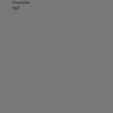
Financiën
Ggd
Primary
Sidebar