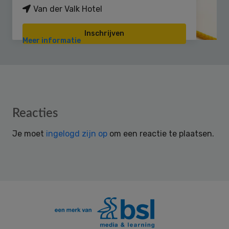
Van der Valk Hotel
Inschrijven
Meer informatie
Reader
Reacties
Interactions
Je moet
ingelogd zijn op
om een reactie te plaatsen.