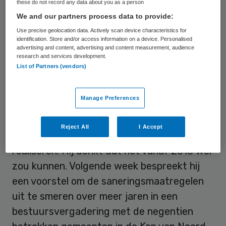
GGD-directeur Nico Plug noemt dit
these do not record any data about you as a person
onmogelijk in zo’n kort tijdsbestek.
We and our partners process data to provide:
Use precise geolocation data. Actively scan device characteristics for
identification. Store and/or access information on a device. Personalised
Te snel
advertising and content, advertising and content measurement, audience
research and services development.
List of Partners (vendors)
Voor het voortbestaan van de organisatie,
die een begroting van 30 miljoen euro heeft,
Manage Preferences
is het ondoenlijk om vanaf 2015 jaarlijks
ruim twee miljoen euro te besparen. Plug
Reject All
I Accept
zegt meer tijd nodig te hebben om dit te
realiseren. Hij denkt dat het vanaf 2018 wel
zou kunnen. Volgende week bespreekt hij
een voorstel om de saneringsmaatregelen
uit te smeren over meer jaren in een
bestuursvergadering met de negentien