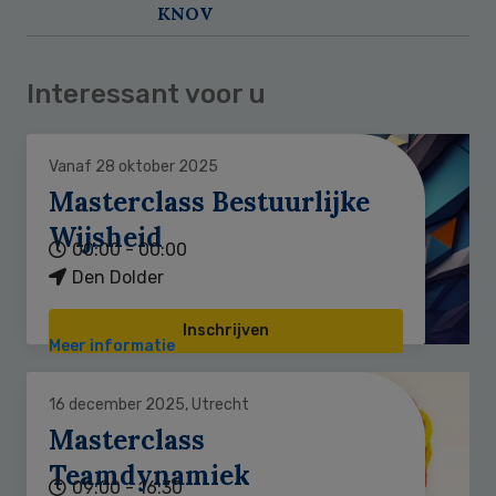
KNOV
Interessant voor u
Vanaf 28 oktober 2025
Masterclass Bestuurlijke
Wijsheid
00:00 - 00:00
Den Dolder
Inschrijven
Meer informatie
16 december 2025, Utrecht
Masterclass
Teamdynamiek
09:00 - 16:30